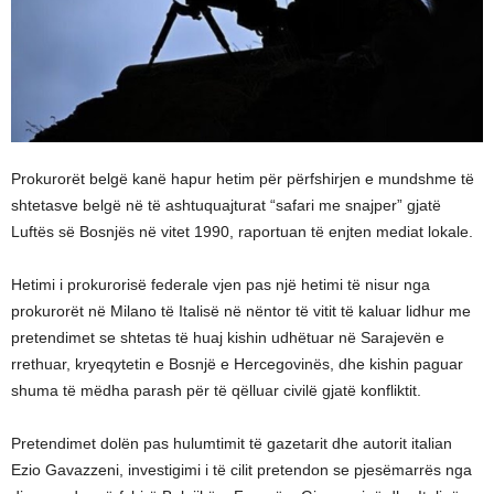
Prokurorët belgë kanë hapur hetim për përfshirjen e mundshme të
shtetasve belgë në të ashtuquajturat “safari me snajper” gjatë
Luftës së Bosnjës në vitet 1990, raportuan të enjten mediat lokale.
Hetimi i prokurorisë federale vjen pas një hetimi të nisur nga
prokurorët në Milano të Italisë në nëntor të vitit të kaluar lidhur me
pretendimet se shtetas të huaj kishin udhëtuar në Sarajevën e
rrethuar, kryeqytetin e Bosnjë e Hercegovinës, dhe kishin paguar
shuma të mëdha parash për të qëlluar civilë gjatë konfliktit.
Pretendimet dolën pas hulumtimit të gazetarit dhe autorit italian
Ezio Gavazzeni, investigimi i të cilit pretendon se pjesëmarrës nga