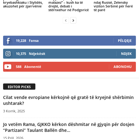
kryebashkiaku i Stylidës,
malazez” – kush ka të
ndaj Rusisë, Zelensky
akuzohet për zjarrvënie
drejtë, debati i
viziton Serbinë për herë
stërnxehur në Podgoricë
të parë
19,228
Fansa
PËLQEJE
10,375
Ndjekësit
NDJEK
588
Abonentë
ABONOHU
EDITOR PICKS
Cilat vende evropiane kërkojnë që gratë të kryejnë shërbimin
ushtarak?
3 Korrik, 2025
Jo vetëm Rama, GJKKO kërkon dëshmitar në gjyqin për dosjen
“Partizani” Taulant Ballën dhe…
15 Prill, 2026