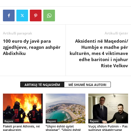
Artikulli paraprak
Artikulli tjetër
100 euro dy javë para
Aksidenti në Maqedoni/
zgjedhjeve, reagon ashpër
Humbje e madhe për
Abdixhiku
kulturën, mes 4 viktimave
edhe baritoni i njohur
Riste Velkov
ARTIKUJ TË NGJASHËM
MË SHUMË NGA AUTORI
Rajoni
Rajoni
Rajoni
Flakët pranë Athinës, në
​“Ulqini është qytet
Vuçiç sfidon Putinin – Pas
paraburgim
shqiptar”, “Ulqini është
sulmeve shkatërruese