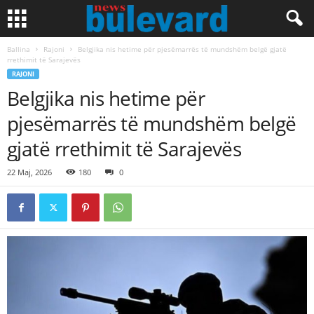
Ballina
Rajoni
​Belgjika nis hetime për pjesëmarrës të mundshëm belgë gjatë
rrethimit të Sarajevës
RAJONI
​Belgjika nis hetime për
pjesëmarrës të mundshëm belgë
gjatë rrethimit të Sarajevës
22 Maj, 2026
180
0