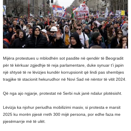
Mijëra protestues u mblodhën sot pasdite në qendër të Beogradit
për të kërkuar zgjedhje të reja parlamentare, duke synuar t’i japin
një shtysë të re lëvizjes kundër korrupsionit që lindi pas shembjes
tragjike të stacionit hekurudhor në Novi Sad në nëntor të vitit 2024.
Që nga ajo ngjarje, protestat në Serbi nuk janë ndalur plotësisht.
Lëvizja ka njohur periudha mobilizimi masiv, si protesta e marsit
2025 ku morën pjesë rreth 300 mijë persona, por edhe faza me
pjesëmarrje më të ulët.