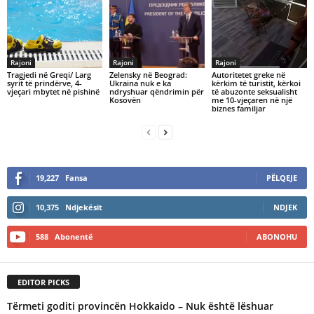
Rajoni
Rajoni
Rajoni
Tragjedi në Greqi/ Larg
Zelensky në Beograd:
Autoritetet greke në
syrit të prindërve, 4-
Ukraina nuk e ka
kërkim të turistit, kërkoi
vjeçari mbytet në pishinë
ndryshuar qëndrimin për
të abuzonte seksualisht
Kosovën
me 10-vjeçaren në një
biznes familjar
19,227
Fansa
PËLQEJE
10,375
Ndjekësit
NDJEK
588
Abonentë
ABONOHU
EDITOR PICKS
Tërmeti goditi provincën Hokkaido – Nuk është lëshuar