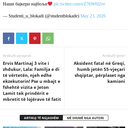
Наши бајкери најбољи
pic.twitter.com/eZ76W6l2ve
— Studenti_u_blokadi (@studentblokade)
May 23, 2026
Artikulli paraprak
Artikulli tjetër
Ervis Martinaj 3 vite i
Aksident fatal në Greqi,
zhdukur, Lala: Familja e di
humb jetën 55-vjeçari
të vërtetën, njeh edhe
shqiptar, përplaset nga
ekzekutorin! Pse u mbajt e
kamioni
fshehtë vizita e Jeton
Lamit tek prindërit e
mbretit të lojërave të fatit
ARTIKUJ TË NGJASHËM
MË SHUMË NGA AUTORI