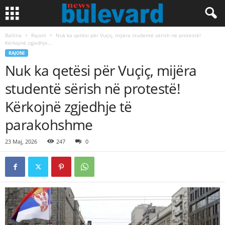
Ballina
Rajoni
Nuk ka qetësi për Vuçiç, mijëra studentë sërish në protestë!
Kërkojnë zgjedhje...
RAJONI
Nuk ka qetësi për Vuçiç, mijëra
studentë sërish në protestë!
Kërkojnë zgjedhje të
parakohshme
23 Maj, 2026
247
0