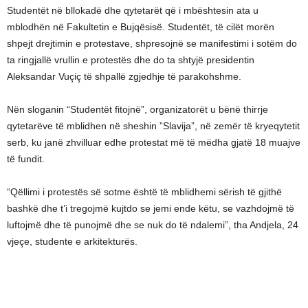
Studentët në bllokadë dhe qytetarët që i mbështesin ata u
mblodhën në Fakultetin e Bujqësisë.
Studentët, të cilët morën
shpejt drejtimin e protestave, shpresojnë se manifestimi i sotëm do
ta ringjallë vrullin e protestës dhe do ta shtyjë presidentin
Aleksandar Vuçiç të shpallë zgjedhje të parakohshme.
Nën sloganin “Studentët fitojnë”, organizatorët u bënë thirrje
qytetarëve të mblidhen në sheshin ”Slavija”, në zemër të kryeqytetit
serb, ku janë zhvilluar edhe protestat më të mëdha gjatë 18 muajve
të fundit.
“Qëllimi i protestës së sotme është të mblidhemi sërish të gjithë
bashkë dhe t’i tregojmë kujtdo se jemi ende këtu, se vazhdojmë të
luftojmë dhe të punojmë dhe se nuk do të ndalemi”, tha Andjela, 24
vjeçe, studente e arkitekturës.