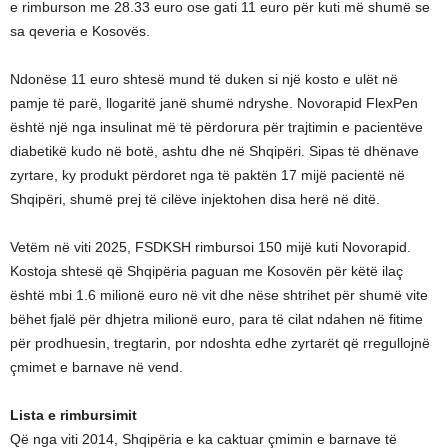
e rimburson me 28.33 euro ose gati 11 euro për kuti më shumë se
sa qeveria e Kosovës.
Ndonëse 11 euro shtesë mund të duken si një kosto e ulët në
pamje të parë, llogaritë janë shumë ndryshe. Novorapid FlexPen
është një nga insulinat më të përdorura për trajtimin e pacientëve
diabetikë kudo në botë, ashtu dhe në Shqipëri. Sipas të dhënave
zyrtare, ky produkt përdoret nga të paktën 17 mijë pacientë në
Shqipëri, shumë prej të cilëve injektohen disa herë në ditë.
Vetëm në viti 2025, FSDKSH rimbursoi 150 mijë kuti Novorapid.
Kostoja shtesë që Shqipëria paguan me Kosovën për këtë ilaç
është mbi 1.6 milionë euro në vit dhe nëse shtrihet për shumë vite
bëhet fjalë për dhjetra milionë euro, para të cilat ndahen në fitime
për prodhuesin, tregtarin, por ndoshta edhe zyrtarët që rregullojnë
çmimet e barnave në vend.
Lista e rimbursimit
Që nga viti 2014, Shqipëria e ka caktuar çmimin e barnave të