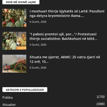
EDHE MË SHUMË LAJME
I moshuari thirrje Gjykatës së Lartë: Pezulloni
nga detyra kryeministrin Rama....
6 Gusht, 2026
“I pabesi premtoi ujë, por…”/ Protestuesi
thirrje socialistëve: Bashkohuni në këtë...
6 Gusht, 2026
Situata me zjarret, AKMC: 25 vatra zjarri në
12 orë, 10...
6 Gusht, 2026
KATEGORI E POPULLARIZUAR
11700
Politika
10980
Aktualitet