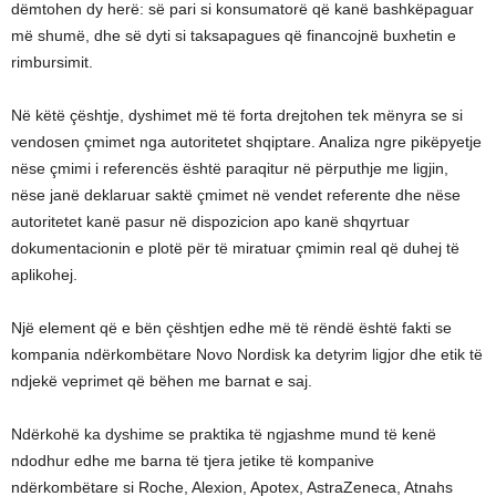
dëmtohen dy herë: së pari si konsumatorë që kanë bashkëpaguar
më shumë, dhe së dyti si taksapagues që financojnë buxhetin e
rimbursimit.
Në këtë çështje, dyshimet më të forta drejtohen tek mënyra se si
vendosen çmimet nga autoritetet shqiptare. Analiza ngre pikëpyetje
nëse çmimi i referencës është paraqitur në përputhje me ligjin,
nëse janë deklaruar saktë çmimet në vendet referente dhe nëse
autoritetet kanë pasur në dispozicion apo kanë shqyrtuar
dokumentacionin e plotë për të miratuar çmimin real që duhej të
aplikohej.
Një element që e bën çështjen edhe më të rëndë është fakti se
kompania ndërkombëtare Novo Nordisk ka detyrim ligjor dhe etik të
ndjekë veprimet që bëhen me barnat e saj.
Ndërkohë ka dyshime se praktika të ngjashme mund të kenë
ndodhur edhe me barna të tjera jetike të kompanive
ndërkombëtare si Roche, Alexion, Apotex, AstraZeneca, Atnahs