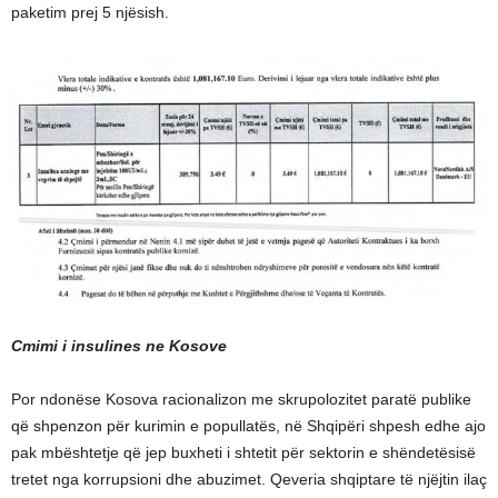
paketim prej 5 njësish.
Cmimi i insulines ne Kosove
Por ndonëse Kosova racionalizon me skrupolozitet paratë publike
që shpenzon për kurimin e popullatës, në Shqipëri shpesh edhe ajo
pak mbështetje që jep buxheti i shtetit për sektorin e shëndetësisë
tretet nga korrupsioni dhe abuzimet. Qeveria shqiptare të njëjtin ilaç