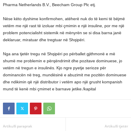
Pharma Netherlands B.V., Beecham Group Plc etj.
Nëse këto dyshime konfirmohen, atëherë nuk do të kemi të bëjmë
vetëm me një rast të izoluar mbi çmimin e një insuline, por me një
problem potencialisht sistemik në mënyrën se si disa barna janë
deklaruar, miratuar dhe tregtuar në Shqipëri.
Nga ana tjetër tregu në Shqipëri po përballet gjithmonë e më
shumë me problemin e përqëndrimit dhe pozitave dominuese, jo
vetëm në tregun e insulinës. Kjo ngre pyetje serioze për
dominancën në treg, mundësinë e abuzimit me pozitën dominuese
dhe ndikimin që një distributor i vetëm apo një grusht kompanish
mund të kenë mbi çmimet e barnave jetike./kapital
Artikulli paraprak
Artikulli tjetër