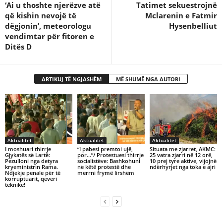
‘Ai u thoshte njerëzve atë
Tatimet sekuestrojnë
që kishin nevojë të
Mclarenin e Fatmir
dëgjonin’, meteorologu
Hysenbelliut
vendimtar për fitoren e
Ditës D
ARTIKUJ TË NGJASHËM
MË SHUMË NGA AUTORI
Aktualitet
Aktualitet
Aktualitet
I moshuari thirrje
“I pabesi premtoi ujë,
Situata me zjarret, AKMC:
Gjykatës së Lartë:
por…”/ Protestuesi thirrje
25 vatra zjarri në 12 orë,
Pezulloni nga detyra
socialistëve: Bashkohuni
10 prej tyre aktive, vijojnë
kryeministrin Rama.
në këtë protestë dhe
ndërhyrjet nga toka e ajri
Ndjekje penale për të
merrni frymë lirshëm
korruptuarit, qeveri
teknike!