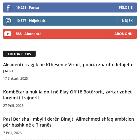
19,228
Fansa
PËLQEJE
10,377
Ndjekësit
NDJEK
588
Abonentë
ABONOHU
EDITOR PICKS
Aksidenti tragjik në Kthesën e Viroit, policia zbardh detajet e
para
17 Shkurt, 2025
Kombëtarja nuk ia doli në Play Off të Botërorit, zyrtarizohet
largimi i trajnerit
27 Prill, 2026
Pasi Berisha i mbylli derën Binajt, Alimehmeti shfaq ambicien
për bashkinë e Tiranës
7 Prill, 2026