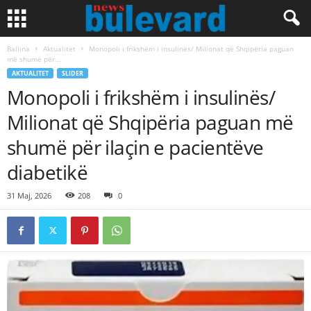
Ballina
Aktualitet
Monopoli i frikshëm i insulinës/ Milionat që Shqipëria paguan
më shumë për...
AKTUALITET
SLIDER
Monopoli i frikshëm i insulinës/
Milionat që Shqipëria paguan më
shumë për ilaçin e pacientëve
diabetikë
31 Maj, 2026
208
0