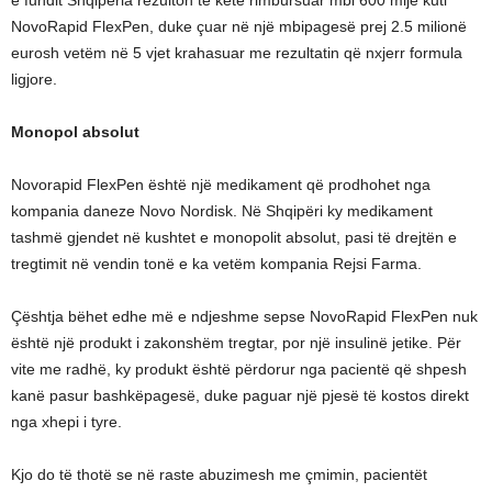
NovoRapid FlexPen, duke çuar në një mbipagesë prej 2.5 milionë
eurosh vetëm në 5 vjet krahasuar me rezultatin që nxjerr formula
ligjore.
Monopol absolut
Novorapid FlexPen është një medikament që prodhohet nga
kompania daneze Novo Nordisk. Në Shqipëri ky medikament
tashmë gjendet në kushtet e monopolit absolut, pasi të drejtën e
tregtimit në vendin tonë e ka vetëm kompania Rejsi Farma.
Çështja bëhet edhe më e ndjeshme sepse NovoRapid FlexPen nuk
është një produkt i zakonshëm tregtar, por një insulinë jetike. Për
vite me radhë, ky produkt është përdorur nga pacientë që shpesh
kanë pasur bashkëpagesë, duke paguar një pjesë të kostos direkt
nga xhepi i tyre.
Kjo do të thotë se në raste abuzimesh me çmimin, pacientët