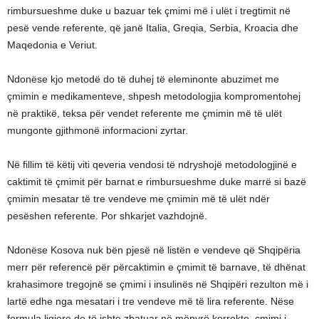
rimbursueshme duke u bazuar tek çmimi më i ulët i tregtimit në
pesë vende referente, që janë Italia, Greqia, Serbia, Kroacia dhe
Maqedonia e Veriut.
Ndonëse kjo metodë do të duhej të eleminonte abuzimet me
çmimin e medikamenteve, shpesh metodologjia kompromentohej
në praktikë, teksa për vendet referente me çmimin më të ulët
mungonte gjithmonë informacioni zyrtar.
Në fillim të këtij viti qeveria vendosi të ndryshojë metodologjinë e
caktimit të çmimit për barnat e rimbursueshme duke marrë si bazë
çmimin mesatar të tre vendeve me çmimin më të ulët ndër
pesëshen referente. Por shkarjet vazhdojnë.
Ndonëse Kosova nuk bën pjesë në listën e vendeve që Shqipëria
merr për referencë për përcaktimin e çmimit të barnave, të dhënat
krahasimore tregojnë se çmimi i insulinës në Shqipëri rezulton më i
lartë edhe nga mesatari i tre vendeve më të lira referente. Nëse
formula ligjore do të ishte zbatuar në mënyrë korrekte, çmimi i