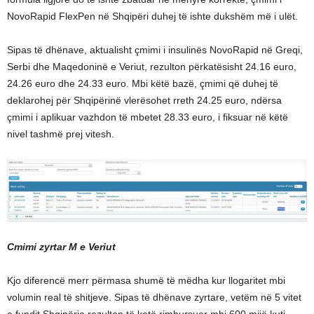
NovoRapid FlexPen në Shqipëri duhej të ishte dukshëm më i ulët.
Sipas të dhënave, aktualisht çmimi i insulinës NovoRapid në Greqi,
Serbi dhe Maqedoninë e Veriut, rezulton përkatësisht 24.16 euro,
24.26 euro dhe 24.33 euro. Mbi këtë bazë, çmimi që duhej të
deklarohej për Shqipërinë vlerësohet rreth 24.25 euro, ndërsa
çmimi i aplikuar vazhdon të mbetet 28.33 euro, i fiksuar në këtë
nivel tashmë prej vitesh.
Cmimi zyrtar M e Veriut
Kjo diferencë merr përmasa shumë të mëdha kur llogaritet mbi
volumin real të shitjeve. Sipas të dhënave zyrtare, vetëm në 5 vitet
e fundit Shqipëria rezulton të ketë rimbursuar mbi 600 mijë kuti