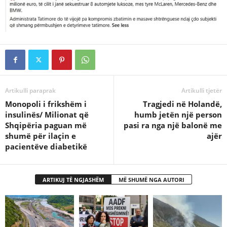
Artikulli paraprak
Artikulli tjetër
Monopoli i frikshëm i
Tragjedi në Holandë,
insulinës/ Milionat që
humb jetën një person
Shqipëria paguan më
pasi ra nga një balonë me
shumë për ilaçin e
ajër
pacientëve diabetikë
ARTIKUJ TË NGJASHËM
MË SHUMË NGA AUTORI