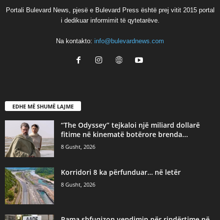
Portali Bulevard News, pjesë e Bulevard Press është prej vitit 2015 portal
i dedikuar informimit të qytetarëve.
Na kontakto:
info@bulevardnews.com
EDHE MË SHUMË LAJME
“The Odyssey” tejkaloi një miliard dollarë
fitime në kinematë botërore brenda...
8 Gusht, 2026
Korridori 8 ka përfunduar… në letër
8 Gusht, 2026
Rama shfuqizon vendimin për rindërtime në