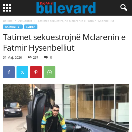
Ballina
Aktualitet
Tatimet sekuestrojnë Mclarenin e Fatmir Hysenbelliut
AKTUALITET
SLIDER
Tatimet sekuestrojnë Mclarenin e
Fatmir Hysenbelliut
31 Maj, 2026
287
0