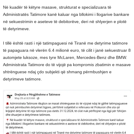
Në kuadër të këtyre masave, strukturat e specializuara të
Administratës Tatimore kanë kaluar nga bllokimi i llogarive bankare
në sekuestrimin e aseteve të debitorëve, deri në shlyerjen e plotë
të detyrimeve.
I tillë është rasti i një tatimpaguesi në Tiranë me detyrime tatimore
të papaguara në vlerën 6.4 milionë euro, të cilit i janë sekuestruar 8
automjete luksoze, mes tyre McLaren, Mercedes-Benz dhe BMW.
Administrata Tatimore do të vijojë pa kompromis zbatimin e masave
shtrënguese ndaj çdo subjekti që shmang përmbushjen e
detyrimeve tatimore.