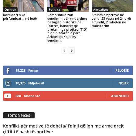
Opinion
Politika
Aktualitet
Korridori 8 ka
Rama shfuqizon
Situata e zjarreve në
përfunduar… në letër
vendimin për rindërtime
vend! 23 vatra në 24 orët
në lagjen historike në
e fundit, 2 mbeten në
Durrës, banorët që
monitorim
preken nga projketi “TID”
njohin fitoren e parë.
Arkitektja Koja: Ky
vendim...
19,228
Fansa
PËLQEJE
10,375
Ndjekësit
NDJEK
588
Abonentë
ABONOHU
EDITOR PICKS
Konflikt për motive të dobëta/ Fqinji qëllon me armë drejt
çiftit të bashkëshortëve