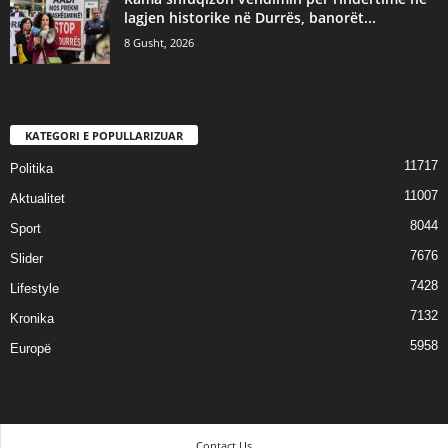
lagjen historike në Durrës, banorët...
8 Gusht, 2026
KATEGORI E POPULLARIZUAR
11717
Politika
11007
Aktualitet
8044
Sport
7676
Slider
7428
Lifestyle
7132
Kronika
5958
Europë
Contact Us