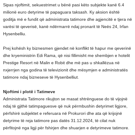
Sipas njoftimit, sekuestrimet u bënë pasi këto subjekte kanë 6.4
milionë euro detyrime të papaguara taksash. Ky aksion është
goditja më e fundit që administrata tatimore dhe agjencitë e tjera në
varësi të qeverisë, kanë ndërmarrë ndaj pronarit të Neës 24, Irfan
Hysenbelliu.
Prej kohësh ky biznesmen gjendet në konflikt të hapur me qeverinë
dhe kryeministrin Edi Rama, që nisi fillimisht me shembjen e hotelit
Prestige Resort në Malin e Robit dhe më pas u shkallëzua në
nxjerrjen nga godina të televizionit dhe mësymjen e administratës
tatimore ndaj bizneseve të Hysenbelliut.
Njoftimi i plotë i Tatimeve
Administrata Tatimore rikujton se masat shtrënguese do të vijojnë
ndaj të gjithë tatimpaguesve që nuk përmbushin detyrimet ligjore,
përfshirë subjektet e referuara në Prokurori dhe ata që krijojnë
detyrime të reja tatimore pas datës 31.12.2024, të cilat nuk
përfitojnë nga ligji për fshirjen dhe shuarjen e detyrimeve tatimore.