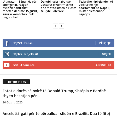
Ultimatumi i Spanjës për
Danubi nxjerr zbuluar
Tezja dhe nipi gjenden të
Shengenin, reagon
ushtarët e Wehrmachtit
vdekur në një
Meloni: Kontrollet
dhe motoçikletën e Luftës
apartament në Napoli,
mbeten deri më 15 gusht,
së Dytë Botërore
mister rrethanat e
siguria kombëtare nuk
ngjarjes
negociohet
19,229
Fansa
PËLQEJE
10,375
Ndjekësit
NDJEK
588
Abonentë
ABONOHU
EDITOR PICKS
Fotot e dorës së nxirë të Donald Trump, Shtëpia e Bardhë
thyen heshtjen për...
26 Gusht, 2025
Ancelotti, gati për të përballuar sfidën e Brazilit: Dua të fitoj