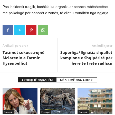
Pas incidentit tragjik, bashkia ka organizuar seanca mbështetëse
me psikologë për banorët e zonës, të cilët u tronditën nga ngjarja.
Artikulli paraprak
Artikulli tjetër
Tatimet sekuestrojnë
Superliga/ Egnatia shpallet
Mclarenin e Fatmir
kampione e Shqipërisë për
Hysenbelliut
herë të tretë radhazi
ARTIKUJ TË NGJASHËM
MË SHUMË NGA AUTORI
Europë
Europë
Europë