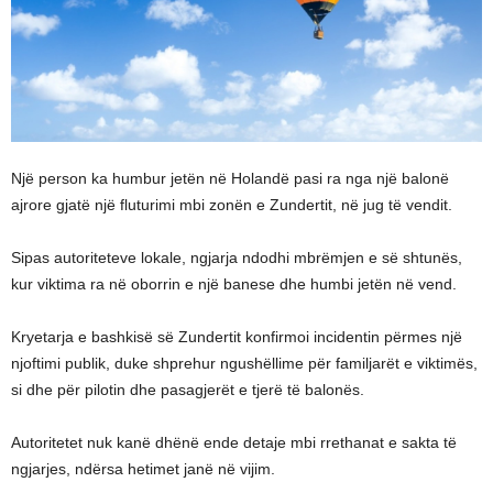
Një person ka humbur jetën në Holandë pasi ra nga një balonë
ajrore gjatë një fluturimi mbi zonën e Zundertit, në jug të vendit.
Sipas autoriteteve lokale, ngjarja ndodhi mbrëmjen e së shtunës,
kur viktima ra në oborrin e një banese dhe humbi jetën në vend.
Kryetarja e bashkisë së Zundertit konfirmoi incidentin përmes një
njoftimi publik, duke shprehur ngushëllime për familjarët e viktimës,
si dhe për pilotin dhe pasagjerët e tjerë të balonës.
Autoritetet nuk kanë dhënë ende detaje mbi rrethanat e sakta të
ngjarjes, ndërsa hetimet janë në vijim.