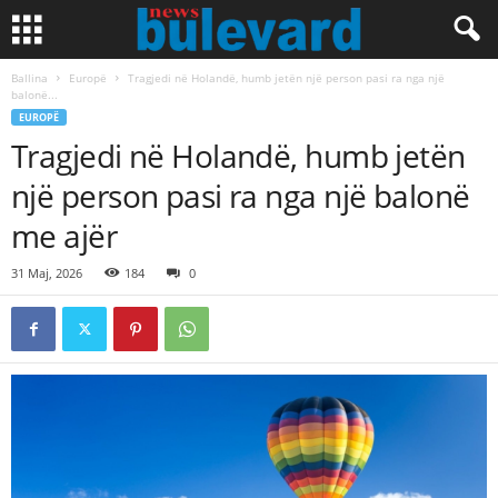
Ballina
Europë
Tragjedi në Holandë, humb jetën një person pasi ra nga një
balonë...
EUROPË
Tragjedi në Holandë, humb jetën
një person pasi ra nga një balonë
me ajër
31 Maj, 2026
184
0