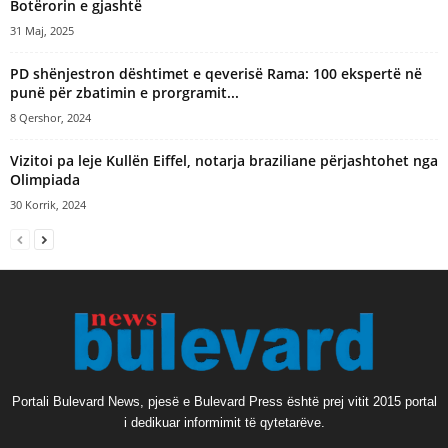
Botërorin e gjashtë
31 Maj, 2025
PD shënjestron dështimet e qeverisë Rama: 100 ekspertë në
punë për zbatimin e prorgramit...
8 Qershor, 2024
Vizitoi pa leje Kullën Eiffel, notarja braziliane përjashtohet nga
Olimpiada
30 Korrik, 2024
Portali Bulevard News, pjesë e Bulevard Press është prej vitit 2015 portal
i dedikuar informimit të qytetarëve.