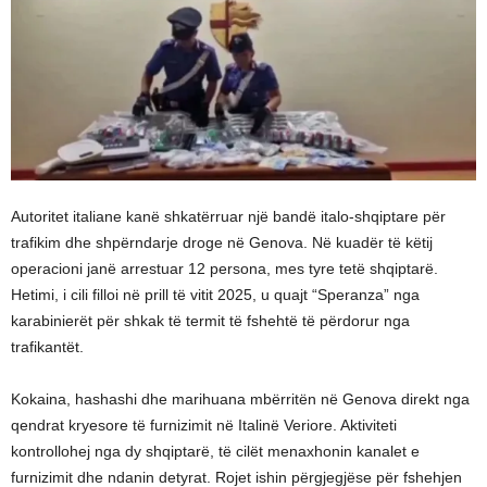
Autoritet italiane kanë shkatërruar një bandë italo-shqiptare për
trafikim dhe shpërndarje droge në Genova. Në kuadër të këtij
operacioni janë arrestuar 12 persona, mes tyre tetë shqiptarë.
Hetimi, i cili filloi në prill të vitit 2025, u quajt “Speranza” nga
karabinierët për shkak të termit të fshehtë të përdorur nga
trafikantët.
Kokaina, hashashi dhe marihuana mbërritën në Genova direkt nga
qendrat kryesore të furnizimit në Italinë Veriore. Aktiviteti
kontrollohej nga dy shqiptarë, të cilët menaxhonin kanalet e
furnizimit dhe ndanin detyrat. Rojet ishin përgjegjëse për fshehjen