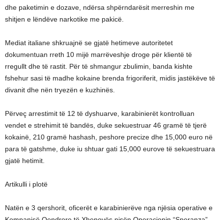
dhe paketimin e dozave, ndërsa shpërndarësit merreshin me
shitjen e lëndëve narkotike me pakicë.
Mediat italiane shkruajnë se gjatë hetimeve autoritetet
dokumentuan rreth 10 mijë marrëveshje droge për klientë të
rregullt dhe të rastit. Për të shmangur zbulimin, banda kishte
fshehur sasi të madhe kokaine brenda frigoriferit, midis jastëkëve të
divanit dhe nën tryezën e kuzhinës.
Përveç arrestimit të 12 të dyshuarve, karabinierët kontrolluan
vendet e strehimit të bandës, duke sekuestruar 46 gramë të tjerë
kokainë, 210 gramë hashash, peshore precize dhe 15,000 euro në
para të gatshme, duke iu shtuar gati 15,000 eurove të sekuestruara
gjatë hetimit.
Artikulli i plotë
Natën e 3 qershorit, oficerët e karabinierëve nga njësia operative e
Kompanisë Qendrore të Xhenovës nisën Operacionin “Speranza”,