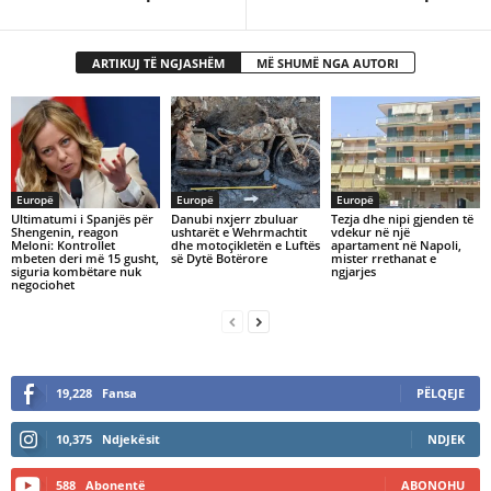
ARTIKUJ TË NGJASHËM
MË SHUMË NGA AUTORI
Europë
Europë
Europë
Ultimatumi i Spanjës për
Danubi nxjerr zbuluar
Tezja dhe nipi gjenden të
Shengenin, reagon
ushtarët e Wehrmachtit
vdekur në një
Meloni: Kontrollet
dhe motoçikletën e Luftës
apartament në Napoli,
mbeten deri më 15 gusht,
së Dytë Botërore
mister rrethanat e
siguria kombëtare nuk
ngjarjes
negociohet
19,228
Fansa
PËLQEJE
10,375
Ndjekësit
NDJEK
588
Abonentë
ABONOHU