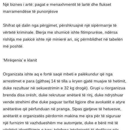
Një biznes i artë: pagat e menaxhmentit të lartë dhe flukset
marramendëse të punonjësve
Shifrat që dalin nga përgjimet, përshkruajnë një sipërmarrje të
vërtetë kriminale. Blerja me shumicë ishte fitimprurëse, ndërsa
rishitja me pakicë ishte një minierë ari, siç përmblidhet në tabelën
më poshtë.
‘Mirëqenia’ e klanit
Organizata ishte aq e fortë saqë mbeti e palëkundur që nga
arrestimet e para (gjithsej 14 të tilla u kryen gjatë muajve të hetimit,
duke rezultuar në sekuestrimin e 32 kg drogë). Grupi u riorganizua
brenda disa orësh, duke rekrutuar anëtarë të rinj, duke ndryshuar
vende strehimi dhe duke paguar tarifat ligjore dhe avokatët e atyre
anëtarëve që përfunduan në pranga. Sipas gjetjeve të hetuesve,
anëtarët e organizatës përdornin makina me qira për të siguruar
një furnizim të vazhdueshëm me automjete, duke e bërë më të
vështirë identifikimin e tyre; telefona inteligjentë të dedikuar për