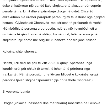
duke shkatërruar një bandë italo-shqiptare të akuzuar për veprën
penale të trafikimit dhe shpërndarje droge në qytet. Oficerët
ekzekutuan një urdhër paraprak paraburgimi të lëshuar nga gjyqtari
hetues i Gjykatës së Xhenovës, me kërkesë të prokurorit të rrethit.
Njëmbëdhjetë persona u burgosën, ndërsa një i dymbëdhjeti u
urdhërua të qëndronte në shtëpi, ku në total, tetë persona janë
shqiptarë, një është me origjinë kubaneze dhe tre janë italianë.
Kokaina ishte ‘shpresa’
Hetimi, i cili filloi në prill të vitit 2025, u quajt “Speranza” nga
karabinierët për shkak të termit të fshehtë të përdorur nga
trafikantët. Për të porositur dhe lëvizur blloqet e kokainës, grupi
përdorte fjalën shqipe “speranza” (që do të thotë “shpresë”).
Si vepronte banda
Drogat (kokaina, hashashi dhe marihuana) mbërritën në Genova