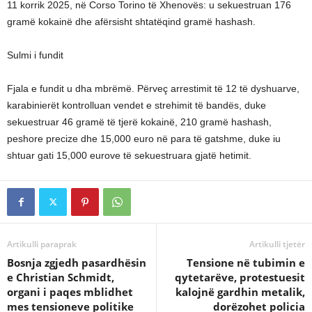
11 korrik 2025, në Corso Torino të Xhenovës: u sekuestruan 176
gramë kokainë dhe afërsisht shtatëqind gramë hashash.
Sulmi i fundit
Fjala e fundit u dha mbrëmë. Përveç arrestimit të 12 të dyshuarve,
karabinierët kontrolluan vendet e strehimit të bandës, duke
sekuestruar 46 gramë të tjerë kokainë, 210 gramë hashash,
peshore precize dhe 15,000 euro në para të gatshme, duke iu
shtuar gati 15,000 eurove të sekuestruara gjatë hetimit.
Artikulli paraprak
Artikulli tjetër
Bosnja zgjedh pasardhësin
Tensione në tubimin e
e Christian Schmidt,
qytetarëve, protestuesit
organi i paqes mblidhet
kalojnë gardhin metalik,
mes tensioneve politike
dorëzohet policia