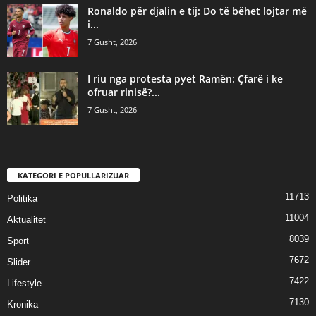
Ronaldo për djalin e tij: Do të bëhet lojtar më
i...
7 Gusht, 2026
I riu nga protesta pyet Ramën: Çfarë i ke
ofruar rinisë?...
7 Gusht, 2026
KATEGORI E POPULLARIZUAR
11713
Politika
11004
Aktualitet
8039
Sport
7672
Slider
7422
Lifestyle
7130
Kronika