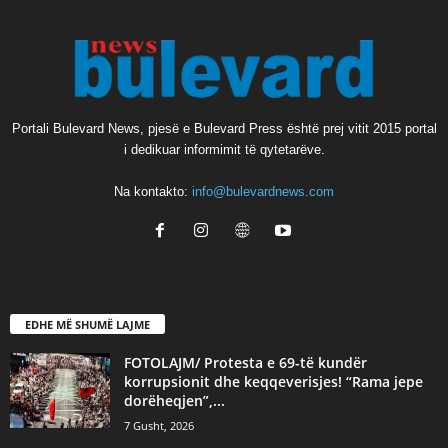
Portali Bulevard News, pjesë e Bulevard Press është prej vitit 2015 portal
i dedikuar informimit të qytetarëve.
Na kontakto:
info@bulevardnews.com
EDHE MË SHUMË LAJME
FOTOLAJM/ Protesta e 69-të kundër
korrupsionit dhe keqqeverisjes! “Rama jepe
dorëheqjen”,...
7 Gusht, 2026