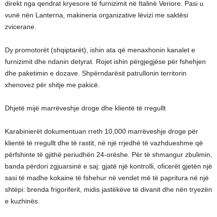
direkt nga qendrat kryesore të furnizimit në Italinë Veriore. Pasi u
vunë nën Lanterna, makineria organizative lëvizi me saktësi
zvicerane.
Dy promotorët (shqiptarët), ishin ata që menaxhonin kanalet e
furnizimit dhe ndanin detyrat. Rojet ishin përgjegjëse për fshehjen
dhe paketimin e dozave. Shpërndarësit patrullonin territorin
xhenovez për shitje me pakicë.
Dhjetë mijë marrëveshje droge dhe klientë të rregullt
Karabinierët dokumentuan rreth 10,000 marrëveshje droge për
klientë të rregullt dhe të rastit, në një rrjedhë të vazhdueshme që
përfshinte të gjithë periudhën 24-orëshe. Për të shmangur zbulimin,
banda përdori zgjuarsinë e saj: gjatë një kontrolli, oficerët gjetën një
sasi të madhe kokaine të fshehur në vendet më të papritura në një
shtëpi: brenda frigoriferit, midis jastëkëve të divanit dhe nën tryezën
e kuzhinës.