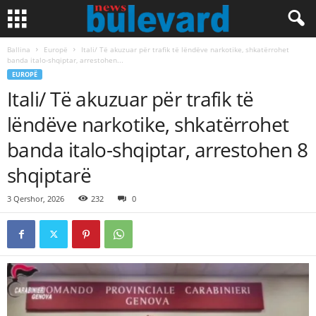
Ballina
Europë
Itali/ Të akuzuar për trafik të lëndëve narkotike, shkatërrohet
banda italo-shqiptar, arrestohen...
EUROPË
Itali/ Të akuzuar për trafik të
lëndëve narkotike, shkatërrohet
banda italo-shqiptar, arrestohen 8
shqiptarë
3 Qershor, 2026
232
0