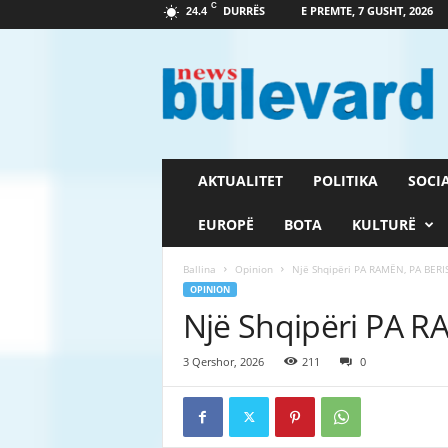
C
DURRËS
E PREMTE, 7 GUSHT, 2026
24.4
G
a
z
e
t
a
B
AKTUALITET
POLITIKA
SOCI
u
l
EUROPË
BOTA
KULTURË
e
v
Ballina
Opinion
Një Shqipëri PA RAMËN, PA BERI
a
OPINION
r
Një Shqipëri PA 
d
3 Qershor, 2026
211
0