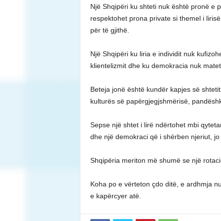
Një Shqipëri ku shteti nuk është pronë e p
respektohet prona private si themel i lirisë
për të gjithë.
Një Shqipëri ku liria e individit nuk kufizo
klientelizmit dhe ku demokracia nuk matet
Beteja jonë është kundër kapjes së shtet
kulturës së papërgjegjshmërisë, pandëshk
Sepse një shtet i lirë ndërtohet mbi qyteta
dhe një demokraci që i shërben njeriut, jo 
Shqipëria meriton më shumë se një rotac
Koha po e vërteton çdo ditë, e ardhmja nu
e kapërcyer atë.