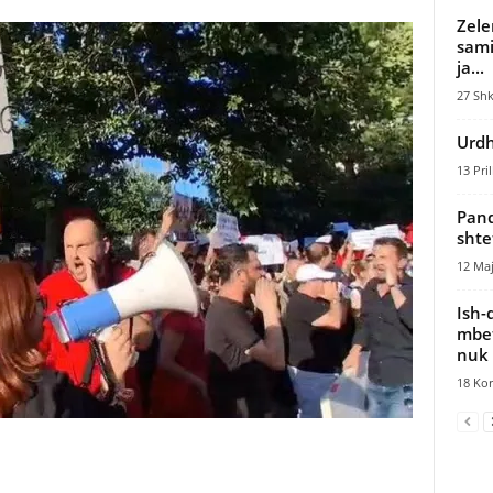
Zele
sami
ja...
27 Shk
Urdh
13 Pril
Pand
shte
12 Maj
Ish-
mbet
nuk 
18 Kor