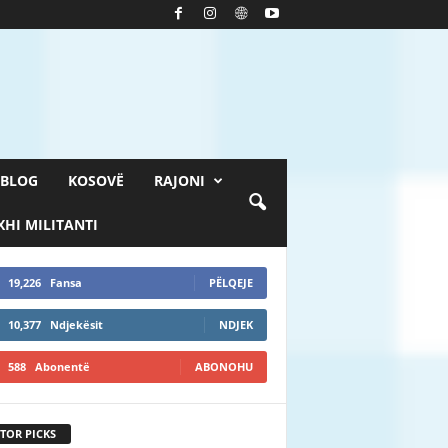
BLOG
KOSOVË
RAJONI
HI MILITANTI
19,226
Fansa
PËLQEJE
10,377
Ndjekësit
NDJEK
588
Abonentë
ABONOHU
TOR PICKS