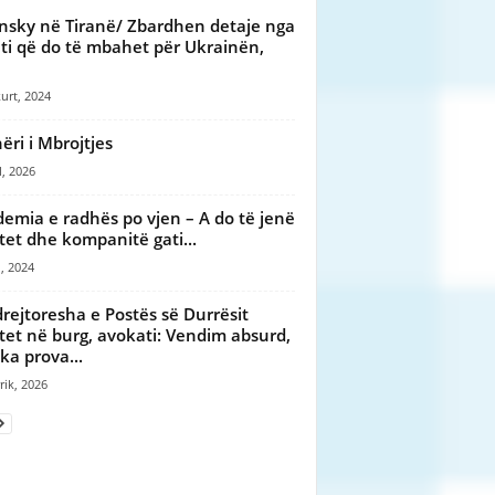
nsky në Tiranë/ Zbardhen detaje nga
ti që do të mbahet për Ukrainën,
urt, 2024
ëri i Mbrojtjes
l, 2026
emia e radhës po vjen – A do të jenë
tet dhe kompanitë gati...
, 2024
drejtoresha e Postës së Durrësit
et në burg, avokati: Vendim absurd,
ka prova...
rik, 2026