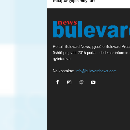
mbajtur gojën mbyllur!
Portali Bulevard News, pjesë e Bulevard Pres
është prej vitit 2015 portal i dedikuar informimi
qytetarëve.
Na kontakto:
info@bulevardnews.com