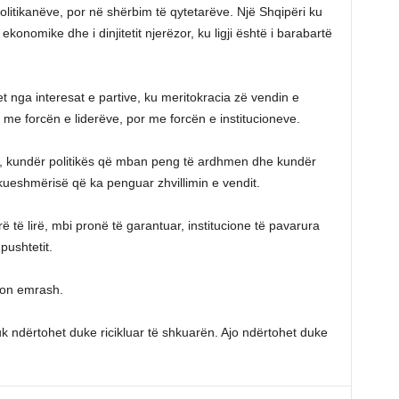
olitikanëve, por në shërbim të qytetarëve. Një Shqipëri ku
 ekonomike dhe i dinjitetit njerëzor, ku ligji është i barabartë
het nga interesat e partive, ku meritokracia zë vendin e
 me forcën e liderëve, por me forcën e institucioneve.
it, kundër politikës që mban peng të ardhmen dhe kundër
ueshmërisë që ka penguar zhvillimin e vendit.
rë të lirë, mbi pronë të garantuar, institucione të pavarura
pushtetit.
ion emrash.
k ndërtohet duke ricikluar të shkuarën. Ajo ndërtohet duke