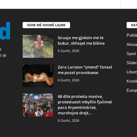
EDHE MË SHUMË LAJME
KA
Politi
Gruaja me gjoksin më të
bukur, shfaqet me bikine
Aktual
s
6 Gusht, 2026
Sport
t të
Slider
Zara Larsson “çmend” fansat
me pozat provokuese
Lifest
6 Gusht, 2026
Kroni
Europ
68 ditë protesta masive,
protestuesit mbyllin fjalimet
para Kryeministrisë,
marshojnë drejt...
6 Gusht, 2026