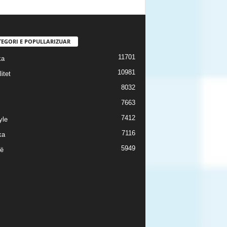
TEGORI E POPULLARIZUAR
11701
ka
10981
itet
8032
7663
7412
yle
7116
ka
5949
ë