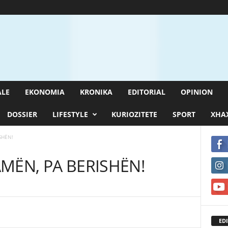
ALE
EKONOMIA
KRONIKA
EDITORIAL
OPINION
DOSSIER
LIFESTYLE
KURIOZITETE
SPORT
XHAX
SHËN!
RAMËN, PA BERISHËN!
EDI