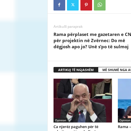
Artikulli paraprak
Rama përplaset me gazetaren e C
për projektin në Zvërnec: Do më
dëgjosh apo jo? Unë s’po të sulmoj
ARTIKUJ TË NGJASHËM
MË SHUMË NGA A
Opinion
Opinion
Ca njerëz paguhen për të
Rama –