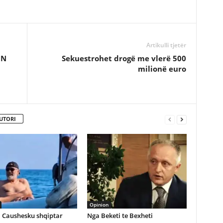
Artikulli tjetër
NN
Sekuestrohet drogë me vlerë 500
milionë euro
UTORI
Opinion
 Caushesku shqiptar
Nga Beketi te Bexheti