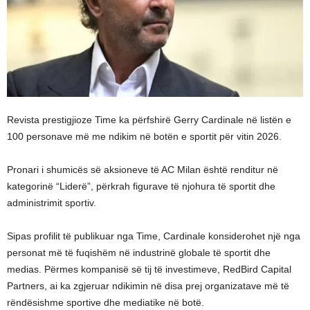
Revista prestigjioze Time ka përfshirë Gerry Cardinale në listën e
100 personave më me ndikim në botën e sportit për vitin 2026.
Pronari i shumicës së aksioneve të AC Milan është renditur në
kategorinë “Liderë”, përkrah figurave të njohura të sportit dhe
administrimit sportiv.
Sipas profilit të publikuar nga Time, Cardinale konsiderohet një nga
personat më të fuqishëm në industrinë globale të sportit dhe
medias. Përmes kompanisë së tij të investimeve, RedBird Capital
Partners, ai ka zgjeruar ndikimin në disa prej organizatave më të
rëndësishme sportive dhe mediatike në botë.