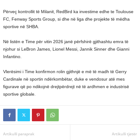
Përveç kontrollit të Milanit, RedBird ka investime edhe te Toulouse
FC, Fenway Sports Group, si dhe në liga dhe projekte të mëdha
sportive në SHBA.
Në listën e Time për vitin 2026 janë përfshirë gjithashtu emra të
njohur si LeBron James, Lionel Messi, Jannik Sinner dhe Gianni
Infantino.
Vlerësimi i Time konfirmon rolin gjithnjë e më të madh të Gerry
Cardinale në sportin ndërkombëtar, duke e vendosur atë mes
figurave që po ndikojnë drejtpërdrejt në të ardhmen e industrisë
sportive globale.
Artikulli paraprak
Artikulli tjetër