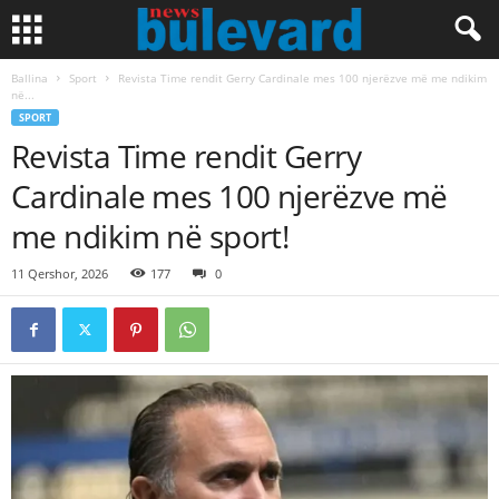
Ballina
Sport
Revista Time rendit Gerry Cardinale mes 100 njerëzve më me ndikim
në...
SPORT
Revista Time rendit Gerry
Cardinale mes 100 njerëzve më
me ndikim në sport!
11 Qershor, 2026
177
0