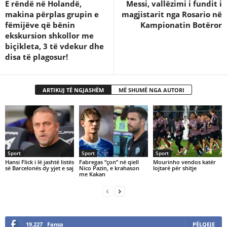
E rëndë në Holandë,
Messi, vallëzimi i fundit i
makina përplas grupin e
magjistarit nga Rosario në
fëmijëve që bënin
Kampionatin Botëror
ekskursion shkollor me
biçikleta, 3 të vdekur dhe
disa të plagosur!
ARTIKUJ TË NGJASHËM
MË SHUMË NGA AUTORI
Sport
Sport
Sport
Hansi Flick i lë jashtë listës
Fabregas “çon” në qiell
Mourinho vendos katër
së Barcelonës dy yjet e saj
Nico Pazin, e krahason
lojtarë për shitje
me Kakan
19,227
Fansa
PËLQEJE