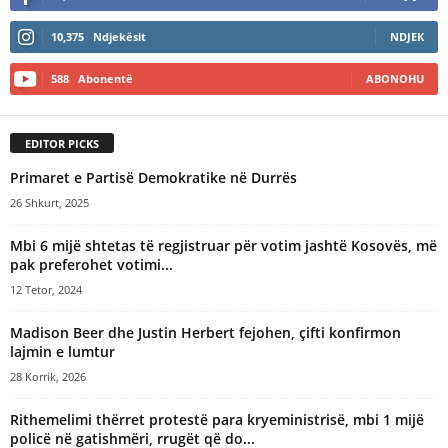
10,375
Ndjekësit
NDJEK
588
Abonentë
ABONOHU
EDITOR PICKS
Primaret e Partisë Demokratike në Durrës
26 Shkurt, 2025
​Mbi 6 mijë shtetas të regjistruar për votim jashtë Kosovës, më
pak preferohet votimi...
12 Tetor, 2024
Madison Beer dhe Justin Herbert fejohen, çifti konfirmon
lajmin e lumtur
28 Korrik, 2026
Rithemelimi thërret protestë para kryeministrisë, mbi 1 mijë
policë në gatishmëri, rrugët që do...