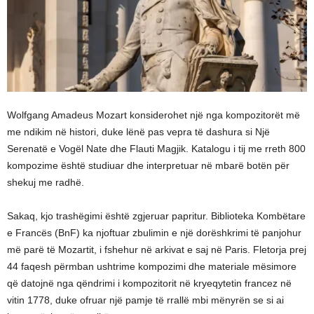
Wolfgang Amadeus Mozart konsiderohet një nga kompozitorët më
me ndikim në histori, duke lënë pas vepra të dashura si Një
Serenatë e Vogël Nate dhe Flauti Magjik. Katalogu i tij me rreth 800
kompozime është studiuar dhe interpretuar në mbarë botën për
shekuj me radhë.
Sakaq, kjo trashëgimi është zgjeruar papritur. Biblioteka Kombëtare
e Francës (BnF) ka njoftuar zbulimin e një dorëshkrimi të panjohur
më parë të Mozartit, i fshehur në arkivat e saj në Paris. Fletorja prej
44 faqesh përmban ushtrime kompozimi dhe materiale mësimore
që datojnë nga qëndrimi i kompozitorit në kryeqytetin francez në
vitin 1778, duke ofruar një pamje të rrallë mbi mënyrën se si ai