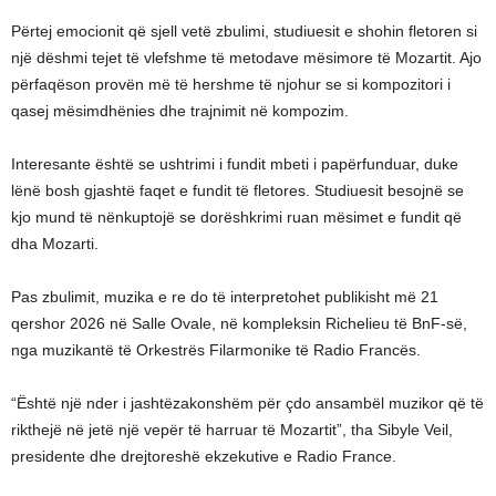
Përtej emocionit që sjell vetë zbulimi, studiuesit e shohin fletoren si
një dëshmi tejet të vlefshme të metodave mësimore të Mozartit. Ajo
përfaqëson provën më të hershme të njohur se si kompozitori i
qasej mësimdhënies dhe trajnimit në kompozim.
Interesante është se ushtrimi i fundit mbeti i papërfunduar, duke
lënë bosh gjashtë faqet e fundit të fletores. Studiuesit besojnë se
kjo mund të nënkuptojë se dorëshkrimi ruan mësimet e fundit që
dha Mozarti.
Pas zbulimit, muzika e re do të interpretohet publikisht më 21
qershor 2026 në Salle Ovale, në kompleksin Richelieu të BnF-së,
nga muzikantë të Orkestrës Filarmonike të Radio Francës.
“Është një nder i jashtëzakonshëm për çdo ansambël muzikor që të
rikthejë në jetë një vepër të harruar të Mozartit”, tha Sibyle Veil,
presidente dhe drejtoreshë ekzekutive e Radio France.