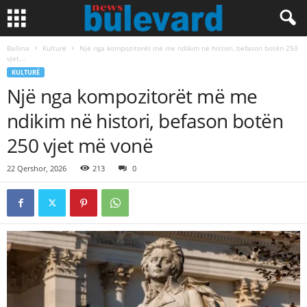
Ballina
Kulturë
Një nga kompozitorët më me ndikim në histori, befason botën 250
vjet...
KULTURË
Një nga kompozitorët më me
ndikim në histori, befason botën
250 vjet më vonë
22 Qershor, 2026
213
0