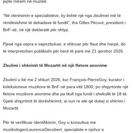
jepte mësim në muzikë.
“Në vlerësimin e specialistëve, ky është një nga zbulimet më të
rëndësishme të dekadave të fundit”, tha Gilles Pécout, president i
BnF-së, në një deklaratë për shtyp.
Pjesë nga vepra e sapozbuluar, e shkruar për flaut dhe harpë, do
të interpretohen publikisht për herë të parë më 21 qershor 2026.
Zbulimi i shkrimit të Mozartit në një fletore anonime
Zbulimi u bë me 2 shkurt 2026, kur François-PierreGoy, kurator i
koleksioneve muzikore të BnF-së para vitit 1800, po shqyrtonte një
fletore muzikore anonime dhe pa titull nga fundi i shekullit të 18-të.
Gjatë shqyrtimit të dorëshkrimit, ai vuri re atë që dukej si shkrimi i
Mozartit.
Për të verifikuar identifikimin, Goy u konsultua me
muzikologenLaurenceDecobert, specialiste e njohur e