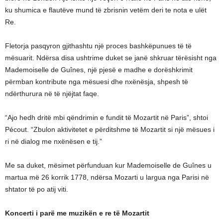
ku shumica e flautëve mund të zbrisnin vetëm deri te nota e ulët
Re.
Fletorja pasqyron gjithashtu një proces bashkëpunues të të
mësuarit. Ndërsa disa ushtrime duket se janë shkruar tërësisht nga
Mademoiselle de Guînes, një pjesë e madhe e dorëshkrimit
përmban kontribute nga mësuesi dhe nxënësja, shpesh të
ndërthurura në të njëjtat faqe.
“Ajo hedh dritë mbi qëndrimin e fundit të Mozartit në Paris”, shtoi
Pécout. “Zbulon aktivitetet e përditshme të Mozartit si një mësues i
ri në dialog me nxënësen e tij.”
Me sa duket, mësimet përfunduan kur Mademoiselle de Guînes u
martua më 26 korrik 1778, ndërsa Mozarti u largua nga Parisi në
shtator të po atij viti.
Koncerti i parë me muzikën e re të Mozartit