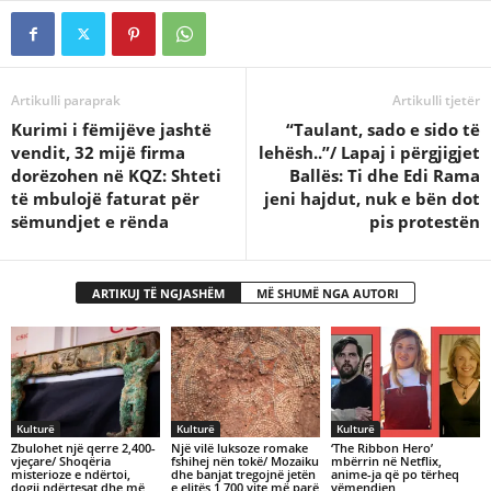
Artikulli paraprak
Artikulli tjetër
Kurimi i fëmijëve jashtë
“Taulant, sado e sido të
vendit, 32 mijë firma
lehësh..”/ Lapaj i përgjigjet
dorëzohen në KQZ: Shteti
Ballës: Ti dhe Edi Rama
të mbulojë faturat për
jeni hajdut, nuk e bën dot
sëmundjet e rënda
pis protestën
ARTIKUJ TË NGJASHËM
MË SHUMË NGA AUTORI
Kulturë
Kulturë
Kulturë
Zbulohet një qerre 2,400-
Një vilë luksoze romake
‘The Ribbon Hero’
vjeçare/ Shoqëria
fshihej nën tokë/ Mozaiku
mbërrin në Netflix,
misterioze e ndërtoi,
dhe banjat tregojnë jetën
anime-ja që po tërheq
dogji ndërtesat dhe më
e elitës 1,700 vite më parë
vëmendjen