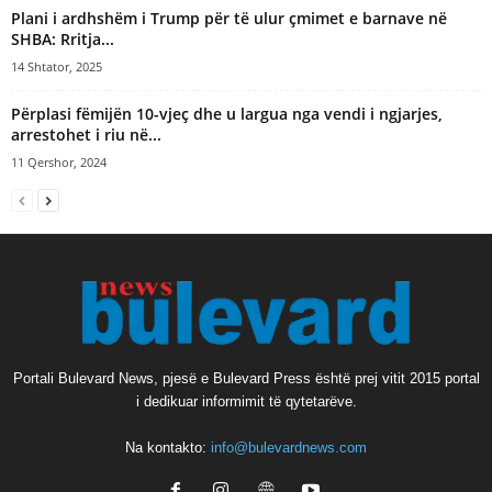
​Plani i ardhshëm i Trump për të ulur çmimet e barnave në
SHBA: Rritja...
14 Shtator, 2025
Përplasi fëmijën 10-vjeç dhe u largua nga vendi i ngjarjes,
arrestohet i riu në...
11 Qershor, 2024
Portali Bulevard News, pjesë e Bulevard Press është prej vitit 2015 portal
i dedikuar informimit të qytetarëve.
Na kontakto:
info@bulevardnews.com