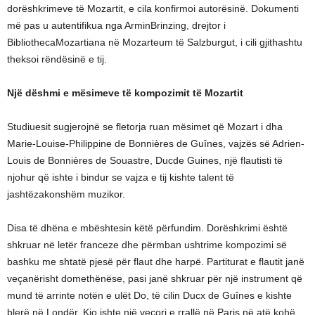
dorëshkrimeve të Mozartit, e cila konfirmoi autorësinë. Dokumenti
më pas u autentifikua nga ArminBrinzing, drejtor i
BibliothecaMozartiana në Mozarteum të Salzburgut, i cili gjithashtu
theksoi rëndësinë e tij.
Një dëshmi e mësimeve të kompozimit të Mozartit
Studiuesit sugjerojnë se fletorja ruan mësimet që Mozart i dha
Marie-Louise-Philippine de Bonnières de Guînes, vajzës së Adrien-
Louis de Bonnières de Souastre, Ducde Guines, një flautisti të
njohur që ishte i bindur se vajza e tij kishte talent të
jashtëzakonshëm muzikor.
Disa të dhëna e mbështesin këtë përfundim. Dorëshkrimi është
shkruar në letër franceze dhe përmban ushtrime kompozimi së
bashku me shtatë pjesë për flaut dhe harpë. Partiturat e flautit janë
veçanërisht domethënëse, pasi janë shkruar për një instrument që
mund të arrinte notën e ulët Do, të cilin Ducx de Guînes e kishte
blerë në Londër. Kjo ishte një veçori e rrallë në Paris në atë kohë,