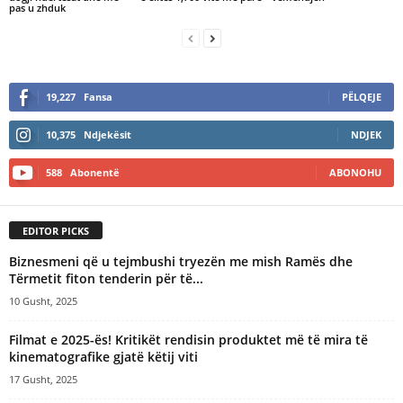
pas u zhduk
19,227
Fansa
PËLQEJE
10,375
Ndjekësit
NDJEK
588
Abonentë
ABONOHU
EDITOR PICKS
Biznesmeni që u tejmbushi tryezën me mish Ramës dhe
Tërmetit fiton tenderin për të...
10 Gusht, 2025
Filmat e 2025-ës! Kritikët rendisin produktet më të mira të
kinematografike gjatë këtij viti
17 Gusht, 2025