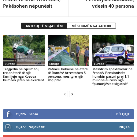
Pakësohen nëpunësit
vdesin 40 persona
ARTIKUJ TË NGJASHËM
MË SHUMË NGA AUTORI
Europë
Europë
Europë
Tragjedia në Gjermani,
Rafineri kokaine në afërsi
Mashtrim spektakolar në
tre anëtarë të një
të Romës/ Arrestohen 5
Francë/ Pensionistët
familjeje nga Kosova
persona, mes tyre një
humbin pasuri prej 1.1
humbin jetën në aksident
shqiptar
milionë eurosh nga
“punonjësit e sigurisë”
19,226
Fansa
PËLQEJE
10,377
Ndjekësit
NDJEK