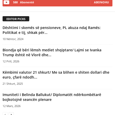
588
Abonentë
ABONOHU
EDITOR PICKS
Dështimi i skemës së pensioneve, PL akuza ndaj Ramës:
Politikat e tij, shkak për...
10 Nëntor, 2024
Biondja që bëri lëmsh mediet shqiptare/ Lajmi se Ivanka
Trump është në Vlorë dhe...
12 Prill, 2026
Këmbimi valutor 21 shkurt/ Me sa blihen e shiten dollari dhe
euro, çfarë ndodh...
21 Shkurt, 2025
Imuniteti i Belinda Ballukut/ Diplomatët ndërkombëtarë
bojkotojnë seancën plenare
12 Mars, 2026