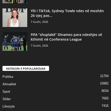
Ylli i TikTok, Sydney Towle vdes në moshën
26 vjeç pas...
7 Gusht, 2026
FIFA “shuplakë” Dinamos para ndeshjes së
kthimit në Conference League
7 Gusht, 2026
KATEGORI E POPULLARIZUAR
11704
Politika
10982
Aktualitet
8034
Sport
7665
Slider
7416
Lifestyle