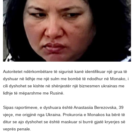
Autoritetet ndërkombëtare të sigurisë kanë identifikuar një grua të
dyshuar në lidhje me një sulm me bombë të ndodhur në Monako, i
cili dyshohet se kishte në shënjestër një biznesmen ukrainas me
lidhje të mëparshme me Rusinë.
Sipas raportimeve, e dyshuara është Anastasiia Berezovska, 39
vjeçe, me origjinë nga Ukraina. Prokuroria e Monakos ka bërë të
ditur se ajo dyshohet se është maskuar si burrë gjatë kryerjes së
veprës penale.