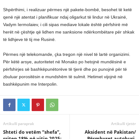
Shpërthimi, i realizuar përmes një pakete-bombë, besohet të ketë
qenë një atentat i planifikuar ndaj oligarkut të lindur në Ukrainë,
Vadym Iermolaiev, i cili sipas mediave lokale është përfshirë më
herët në çështje që lidhen me sanksione ndërkombëtare për shkak
të lidhjeve të tij me Rusinë.
Përmes një telekomande, çka tregon një nivel të lartë organizimi.
Për këtë arsye, autoritetet në Monako po hetojnë mundësinë e
përfshirjes së bashkëpunëtorëve të tjerë dhe po punojnë për të
zbuluar porositësin e mundshëm të sulmit. Hetimet vijojnë në
bashkëpunim me Interpolin.
Artikulli paraprak
Artikulli tjetër
Shteti do vetëm “shefa”,
Aksident në Pakistan/
rriten 18% në vitin 2025;
Përmbyset autobusi,