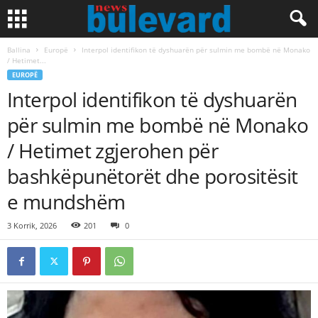
Ballina
Europë
Interpol identifikon të dyshuarën për sulmin me bombë në Monako
/ Hetimet...
EUROPË
Interpol identifikon të dyshuarën
për sulmin me bombë në Monako
/ Hetimet zgjerohen për
bashkëpunëtorët dhe porositësit
e mundshëm
3 Korrik, 2026
201
0