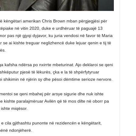
që këngëtari amerikan Chris Brown mban përgjegjësi për
shtëpiake në vitin 2020, duke e urdhëruar të paguajë 13
r pas një gjyqi dyjavor, ku juria vendosi në favor të Maria
ar se ai kishte treguar neglizhencë duke lejuar qenin e tij të
cës.
a kafsha ndërsa po nxirrte mbeturinat. Ajo deklaroi se qeni
 shkëputur pjesë të lëkurës, çka e la të shpërfytyruar
bi shikimin në njërin sy dhe pësoi dëmtime serioze nervore.
mentoi se qeni mbahej për arsye sigurie dhe nuk ishte
se kishte paralajmëruar Avilën që të mos dilte në oborr pa
 ishte miqësor.
, e cila gjithashtu punonte në rezidencën e këngëtarit,
dhënë ndonjëherë.