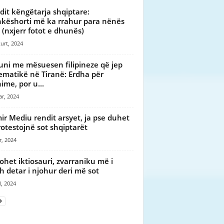
dit këngëtarja shqiptare:
këshorti më ka rrahur para nënës
 (nxjerr fotot e dhunës)
urt, 2024
uni me mësuesen filipineze që jep
matikë në Tiranë: Erdha për
ime, por u...
ar, 2024
ir Mediu rendit arsyet, ja pse duhet
rotestojnë sot shqiptarët
r, 2024
ohet iktiosauri, zvarraniku më i
 detar i njohur deri më sot
l, 2024