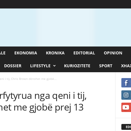
ALE
EKONOMIA
KRONIKA
EDITORIAL
OPINION
DOSSIER
LIFESTYLE
KURIOZITETE
SPORT
XHAX
ni i tij, Chris Brown dënohet me gjobë...
ytyrua nga qeni i tij,
et me gjobë prej 13
EDI