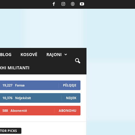
BLOG
KOSOVË
RAJONI
HI MILITANTI
19,227
Fansa
PËLQEJE
10,376
Ndjekësit
NDJEK
588
Abonentë
ABONOHU
TOR PICKS