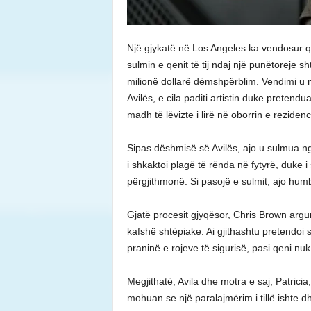
Një gjykatë në Los Angeles ka vendosur 
sulmin e qenit të tij ndaj një punëtoreje 
milionë dollarë dëmshpërblim. Vendimi u mo
Avilës, e cila paditi artistin duke pretendu
madh të lëvizte i lirë në oborrin e reziden
Sipas dëshmisë së Avilës, ajo u sulmua ng
i shkaktoi plagë të rënda në fytyrë, duke i
përgjithmonë. Si pasojë e sulmit, ajo hum
Gjatë procesit gjyqësor, Chris Brown argu
kafshë shtëpiake. Ai gjithashtu pretendoi 
praninë e rojeve të sigurisë, pasi qeni nuk
Megjithatë, Avila dhe motra e saj, Patricia
mohuan se një paralajmërim i tillë ishte 