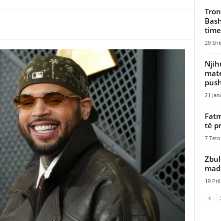
Tron
Bash
time
29 Shk
Njih
mate
push
21 Jan
Fatm
të p
7 Teto
Zbul
madh
19 Pril