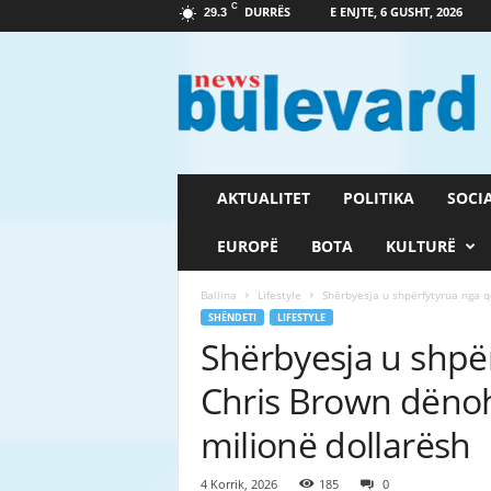
C
DURRËS
E ENJTE, 6 GUSHT, 2026
29.3
G
a
z
e
t
a
B
AKTUALITET
POLITIKA
SOCI
u
l
EUROPË
BOTA
KULTURË
e
v
Ballina
Lifestyle
Shërbyesja u shpërfytyrua nga qe
a
SHËNDETI
LIFESTYLE
r
Shërbyesja u shpërf
d
Chris Brown dënoh
milionë dollarësh
4 Korrik, 2026
185
0