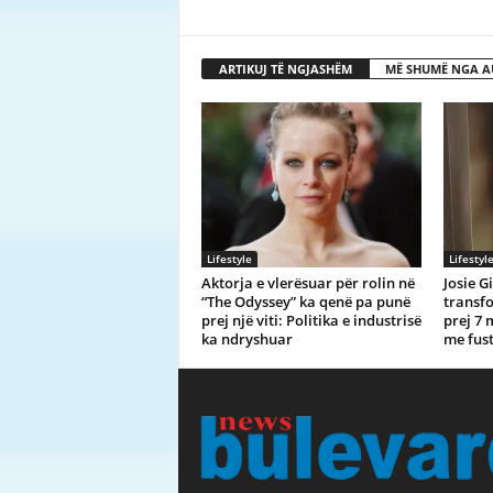
ARTIKUJ TË NGJASHËM
MË SHUMË NGA A
Lifestyle
Lifestyl
Aktorja e vlerësuar për rolin në
Josie G
“The Odyssey” ka qenë pa punë
transf
prej një viti: Politika e industrisë
prej 7 
ka ndryshuar
me fus