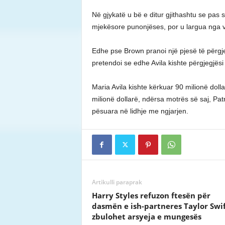
Në gjykatë u bë e ditur gjithashtu se pas 
mjekësore punonjëses, por u largua nga ven
Edhe pse Brown pranoi një pjesë të përgj
pretendoi se edhe Avila kishte përgjegjësi 
Maria Avila kishte kërkuar 90 milionë doll
milionë dollarë, ndërsa motrës së saj, Pat
pësuara në lidhje me ngjarjen.
Artikulli paraprak
Harry Styles refuzon ftesën për
dasmën e ish-partneres Taylor Swif
zbulohet arsyeja e mungesës