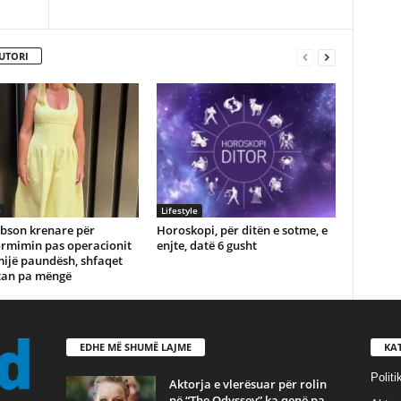
UTORI
e
Lifestyle
ibson krenare për
Horoskopi, për ditën e sotme, e
ormimin pas operacionit
enjte, datë 6 gusht
mijë paundësh, shfaqet
tan pa mëngë
EDHE MË SHUMË LAJME
KA
Politi
Aktorja e vlerësuar për rolin
në “The Odyssey” ka qenë pa...