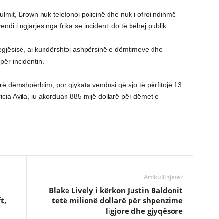
sulmit, Brown nuk telefonoi policinë dhe nuk i ofroi ndihmë
di i ngjarjes nga frika se incidenti do të bëhej publik.
egjësisë, ai kundërshtoi ashpërsinë e dëmtimeve dhe
për incidentin.
arë dëmshpërblim, por gjykata vendosi që ajo të përfitojë 13
ricia Avila, iu akorduan 885 mijë dollarë për dëmet e
Artikulli tjetër
Blake Lively i kërkon Justin Baldonit
t,
tetë milionë dollarë për shpenzime
ligjore dhe gjyqësore