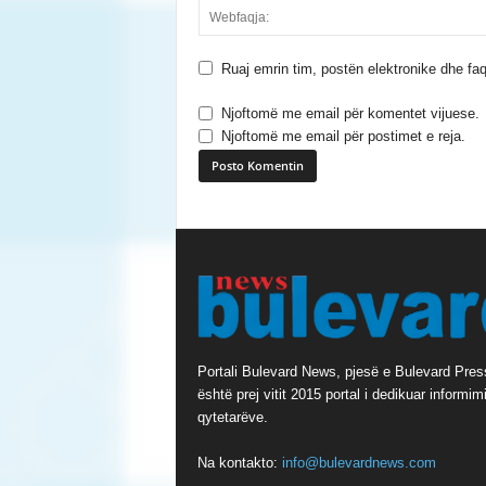
Ruaj emrin tim, postën elektronike dhe faq
Njoftomë me email për komentet vijuese.
Njoftomë me email për postimet e reja.
A
l
t
e
r
n
a
Portali Bulevard News, pjesë e Bulevard Pres
t
është prej vitit 2015 portal i dedikuar informimi
i
qytetarëve.
v
e
Na kontakto:
info@bulevardnews.com
: