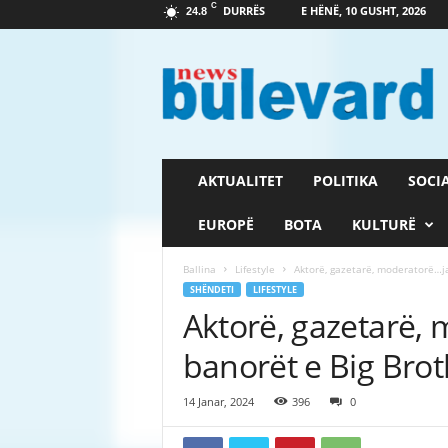
C
DURRËS
E HËNË, 10 GUSHT, 2026
24.8
G
a
z
e
t
a
B
AKTUALITET
POLITIKA
SOCI
u
l
EUROPË
BOTA
KULTURË
e
v
Ballina
Lifestyle
Aktorë, gazetarë, moderatorë…ja
a
SHËNDETI
LIFESTYLE
r
Aktorë, gazetarë, 
d
banorët e Big Brot
14 Janar, 2024
396
0