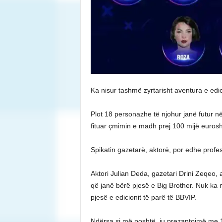
Ka nisur tashmë zyrtarisht aventura e edici
Plot 18 personazhe të njohur janë futur 
fituar çmimin e madh prej 100 mijë eurosh
Spikatin gazetarë, aktorë, por edhe profes
Aktori Julian Deda, gazetari Drini Zeqeo,
që janë bërë pjesë e Big Brother. Nuk ka m
pjesë e edicionit të parë të BBVIP.
Ndërsa si më poshtë, ju prezantojmë me 1