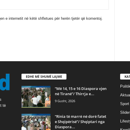
en e internetit në këtë shfletues për herën tjetër që komentoj.
EDHE MË SHUMË LAJME
KA
Politi
“Më 14, 15 e 16 Diaspora vjen
në Tiranë”/ Thirrja e...
Aktual
s
9 Gusht, 2026
Sport
t të
Slider
“Rinia të marrë në dorë fatet
e Shqipërisë”/ Shqiptari nga
Lifest
Diaspora...
Kroni