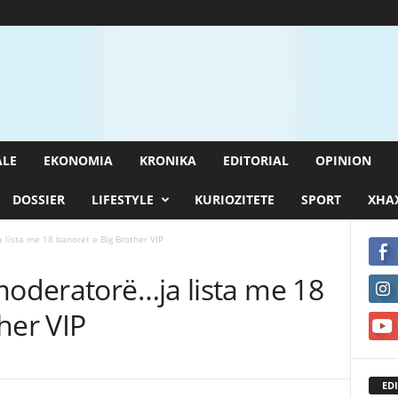
ALE
EKONOMIA
KRONIKA
EDITORIAL
OPINION
DOSSIER
LIFESTYLE
KURIOZITETE
SPORT
XHAX
 lista me 18 banorët e Big Brother VIP
moderatorë…ja lista me 18
her VIP
EDI