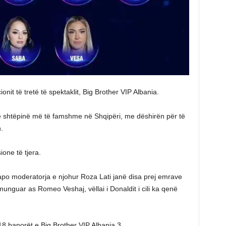
onit të tretë të spektaklit, Big Brother VIP Albania.
në shtëpinë më të famshme në Shqipëri, me dëshirën për të
.
ione të tjera.
 apo moderatorja e njohur Roza Lati janë disa prej emrave
unguar as Romeo Veshaj, vëllai i Donaldit i cili ka qenë
8 banorët e Big Brother VIP Albania 3.