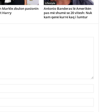
e
Lifestyle
 Markle zbulon pasionin
Antonio Banderas lë Amerikën
it Harry
pas më shumë se 20 vitesh: Nuk
kam qenë kurrë kaq i lumtur