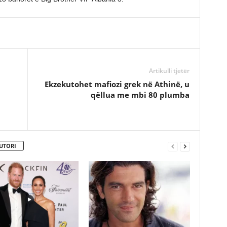
Artikulli tjetër
Ekzekutohet mafiozi grek në Athinë, u
qëllua me mbi 80 plumba
UTORI