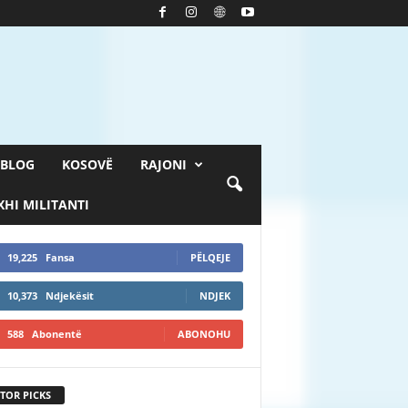
BLOG
KOSOVË
RAJONI
HI MILITANTI
19,225
Fansa
PËLQEJE
10,373
Ndjekësit
NDJEK
588
Abonentë
ABONOHU
TOR PICKS