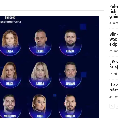
Pakë
rish
çmim
3 Qers
Blin
WSJ:
ekipi
24 Kor
Çfar
huaj
13 Pril
U ek
rrëz
24 Kor