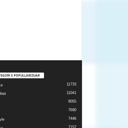
TEGORI E POPULLARIZUAR
11733
ka
11041
itet
8055
7690
7446
yle
7157
ka