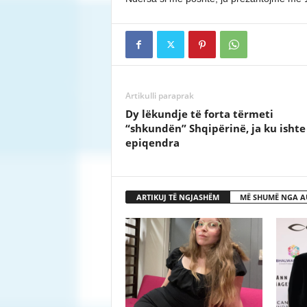
Artikulli paraprak
Dy lëkundje të forta tërmeti
“shkundën” Shqipërinë, ja ku ishte
epiqendra
ARTIKUJ TË NGJASHËM
MË SHUMË NGA A