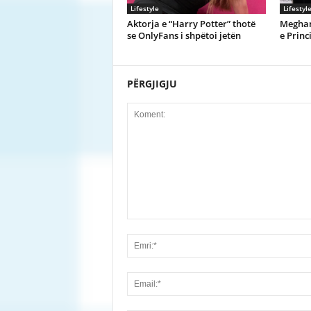
Lifestyle
Lifestyl
Aktorja e “Harry Potter” thotë
Meghan
se OnlyFans i shpëtoi jetën
e Princ
PËRGJIGJU