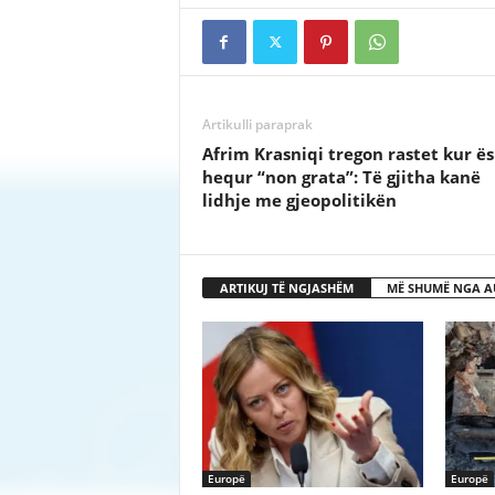
Artikulli paraprak
Afrim Krasniqi tregon rastet kur ë
hequr “non grata”: Të gjitha kanë
lidhje me gjeopolitikën
ARTIKUJ TË NGJASHËM
MË SHUMË NGA A
Europë
Europë