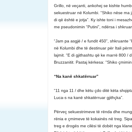
Grillo, në veçanti, ankohej se kishte hum
sekuestruar në Kolumbi. “Shiko nëse ma j
di që është e jotja”. Ky ishte toni i mes
me pseudonimin “Putini”, ndërsa i shkruant
“Jam pa asgjë / e fundit 450”, shkruante “
në Kolumbi dhe të destinuar për Itali për
lajmit. “E di gjithashtu që ke marrë 800 / 
Bruzzanitit. Pastaj kërkesa: “Shiko çmimin 
“Na kanë shkatërruar”
“11 nga 11 / dhe këtu çdo ditë këta shqipt
Luca-s na kanë shkatërruar gjithçka”.
Përveç sekuestrimeve të rënda dhe munges
rënia e çmimeve të kokainës në treg. Sipa
treg e drogës me cilësi të dobët nga klane