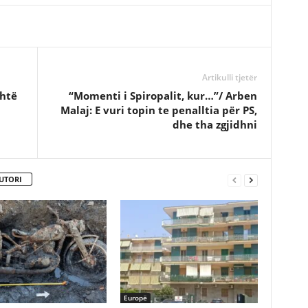
Artikulli tjetër
shtë
“Momenti i Spiropalit, kur…”/ Arben
Malaj: E vuri topin te penalltia për PS,
dhe tha zgjidhni
UTORI
Europë