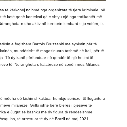
sa të kërkohej ndihmë nga organizata të tjera kriminale, në
 të ketë qenë konteksti që e shtyu një nga trafikantët më
 ’Ndrangheta-n dhe aktiv në territorin lombard e jo vetëm, t’u
etësin e fuqishëm Bartolo Bruzzaniti me synimin për të
kainës, mundësisht të magazinuara tashmë në Itali, për të
a. Të dy kanë përfunduar në qendër të një hetimi të
aneve të ’Ndrangheta-s kalabreze në zonën mes Milanos
të mëdha që kishin shkaktuar humbje serioze, të llogaritura
meve milaneze, Grillo ishte bërë blerës i pjesëve të
rika e Jugut së bashku me dy figura të rëndësishme
squino, të arrestuar të dy në Brazil në maj 2021.