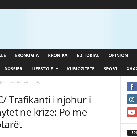
ALE
EKONOMIA
KRONIKA
EDITORIAL
OPINION
DOSSIER
LIFESTYLE
KURIOZITETE
SPORT
XHAX
ohur i kokainës në Itali zhytet...
 Trafikanti i njohur i
hytet në krizë: Po më
tarët
EDI