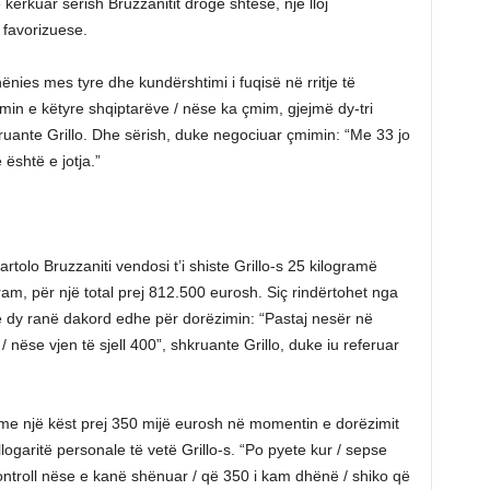
 kërkuar sërish Bruzzanitit drogë shtesë, një lloj
favorizuese.
ënies mes tyre dhe kundërshtimi i fuqisë në rritje të
min e këtyre shqiptarëve / nëse ka çmim, gjejmë dy-tri
uante Grillo. Dhe sërish, duke negociuar çmimin: “Me 33 jo
është e jotja.”
artolo Bruzzaniti vendosi t’i shiste Grillo-s 25 kilogramë
m, për një total prej 812.500 eurosh. Siç rindërtohet nga
 dy ranë dakord edhe për dorëzimin: “Pastaj nesër në
/ nëse vjen të sjell 400”, shkruante Grillo, duke iu referuar
 me një këst prej 350 mijë eurosh në momentin e dorëzimit
ogaritë personale të vetë Grillo-s. “Po pyete kur / sepse
ntroll nëse e kanë shënuar / që 350 i kam dhënë / shiko që