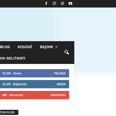
BLOG
KOSOVË
RAJONI
HI MILITANTI
19,229
Fansa
PËLQEJE
10,375
Ndjekësit
NDJEK
588
Abonentë
ABONOHU
TOR PICKS