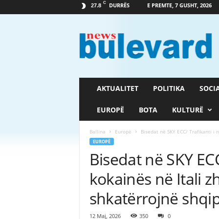
C
DURRËS
E PREMTE, 7 GUSHT, 2026
27.8
G
a
z
e
t
a
B
AKTUALITET
POLITIKA
SOCI
u
l
EUROPË
BOTA
KULTURË
e
v
Ballina
Europë
Bisedat në SKY ECC/ Trafikanti i nj
a
EUROPË
r
Bisedat në SKY ECC/
d
kokainës në Itali z
shkatërrojnë shqip
12 Maj, 2026
350
0