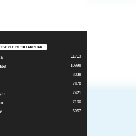
TEGORI E POPULLARIZUAR
11713
ka
10998
itet
8038
7670
7421
yle
7130
ka
5957
ë