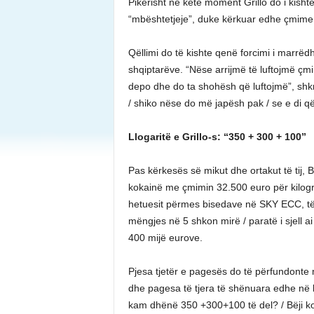
Pikërisht në këtë moment Grillo do i kishte
“mbështetjeje”, duke kërkuar edhe çmime 
Qëllimi do të kishte qenë forcimi i marrëdh
shqiptarëve. “Nëse arrijmë të luftojmë çmi
depo dhe do ta shohësh që luftojmë”, shkr
/ shiko nëse do më japësh pak / se e di që 
Llogaritë e Grillo-s: “350 + 300 + 100”
Pas kërkesës së mikut dhe ortakut të tij, B
kokainë me çmimin 32.500 euro për kilogra
hetuesit përmes bisedave në SKY ECC, të
mëngjes në 5 shkon mirë / paratë i sjell ai 
400 mijë eurove.
Pjesa tjetër e pagesës do të përfundonte
dhe pagesa të tjera të shënuara edhe në ll
kam dhënë 350 +300+100 të del? / Bëji ko