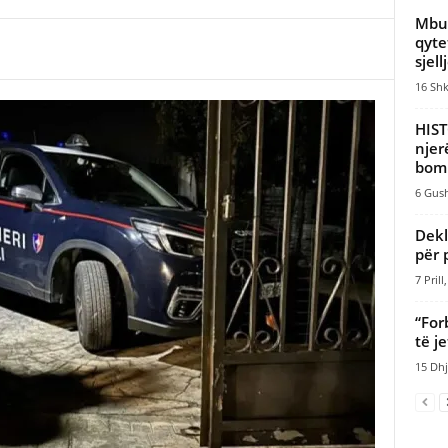
Mbul
qyte
sjellj
16 Shk
HIST
njer
bomb
6 Gush
Dekl
për 
7 Prill
“For
të j
15 Dhj