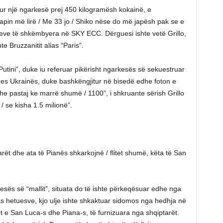
bur një ngarkesë prej 450 kilogramësh kokainë, e
apin më lirë / Me 33 jo / Shiko nëse do më japësh pak se e
azheve të shkëmbyera në SKY ECC. Dërguesi ishte vetë Grillo,
e Bruzzanitit alias “Paris”.
Putini”, duke iu referuar pikërisht ngarkesës së sekuestruar
mes Ukrainës, duke bashkëngjitur në bisedë edhe foton e
dhe pastaj ke marrë shumë / 1100”, i shkruante sërish Grillo
/ se kisha 1.5 milionë”.
arët dhe ata të Pianës shkarkojnë / flitet shumë, këta të San
ës së “mallit”, situata do të ishte përkeqësuar edhe nga
s hetuesve, kjo ulje ishte shkaktuar sidomos nga hedhja në
t e San Luca-s dhe Piana-s, të furnizuara nga shqiptarët.