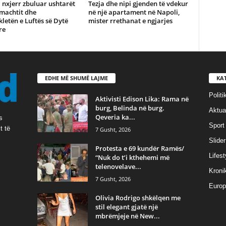
nxjerr zbuluar ushtarët
Tezja dhe nipi gjenden të vdekur
machtit dhe
në një apartament në Napoli,
letën e Luftës së Dytë
mister rrethanat e ngjarjes
re
EDHE MË SHUMË LAJME
KA
Politi
Aktivisti Edison Lika: Rama në
burg, Belinda në burg.
Aktual
Qeveria ka...
s
Sport
t të
7 Gusht, 2026
Slider
Protesta e 69 kundër Ramës/
Lifest
“Nuk do t’i kthehemi më
telenovelave...
Kroni
7 Gusht, 2026
Europ
Olivia Rodrigo shkëlqen me
stil elegant gjatë një
mbrëmjeje në New...