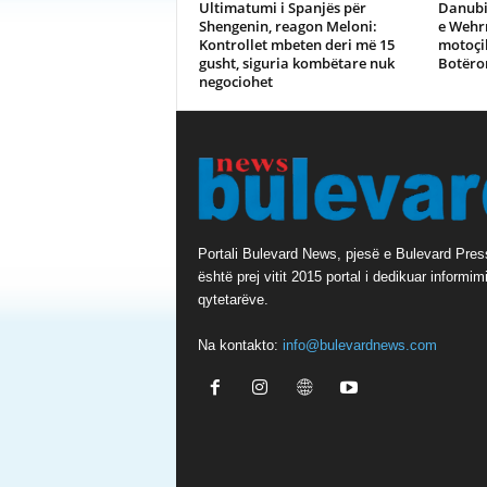
Ultimatumi i Spanjës për
Danubi 
Shengenin, reagon Meloni:
e Wehr
Kontrollet mbeten deri më 15
motoçik
gusht, siguria kombëtare nuk
Botëro
negociohet
Portali Bulevard News, pjesë e Bulevard Pres
është prej vitit 2015 portal i dedikuar informimi
qytetarëve.
Na kontakto:
info@bulevardnews.com