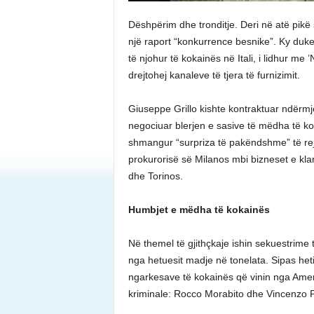
Dëshpërim dhe tronditje. Deri në atë pikë 
një raport “konkurrence besnike”. Ky duket
të njohur të kokainës në Itali, i lidhur me
drejtohej kanaleve të tjera të furnizimit.
Giuseppe Grillo kishte kontraktuar ndërmj
negociuar blerjen e sasive të mëdha të ko
shmangur “surpriza të pakëndshme” të rej
prokurorisë së Milanos mbi bizneset e kl
dhe Torinos.
Humbjet e mëdha të kokainës
Në themel të gjithçkaje ishin sekuestrime 
nga hetuesit madje në tonelata. Sipas heti
ngarkesave të kokainës që vinin nga Ame
kriminale: Rocco Morabito dhe Vincenzo Pa