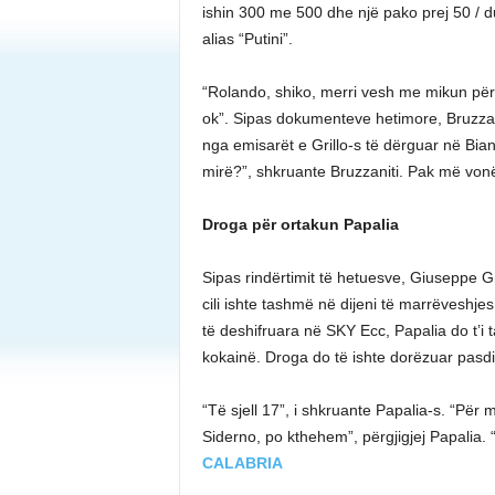
ishin 300 me 500 dhe një pako prej 50 / duh
alias “Putini”.
“Rolando, shiko, merri vesh me mikun për 
ok”. Sipas dokumenteve hetimore, Bruzzanit
nga emisarët e Grillo-s të dërguar në Bian
mirë?”, shkruante Bruzzaniti. Pak më vonë
Droga për ortakun Papalia
Sipas rindërtimit të hetuesve, Giuseppe G
cili ishte tashmë në dijeni të marrëveshj
të deshifruara në SKY Ecc, Papalia do t’i
kokainë. Droga do të ishte dorëzuar pasdite
“Të sjell 17”, i shkruante Papalia-s. “Për
Siderno, po kthehem”, përgjigjej Papalia. 
CALABRIA