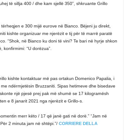
ej të sillja 400 / dhe kam sjellë 350”, shkruante Grillo
tërheqjen e 300 mijë eurove në Bianco. Bëjeni ju direkt,
i kishte organizuar me njerëzit e tij për të marrë paratë
co. “Shok, në Bianco ku doni të vini? Te bari në hyrje shkon
, konfirmimi: “U dorëzua”.
rillo kishte kontaktuar më pas ortakun Domenico Papalia, i
es me ndërmjetësin Bruzzaniti. Sipas hetimeve dhe bisedave
 takonte një pjesë prej pak më shumë se 17 kilogramësh
n e 8 janarit 2021 nga njerëzit e Grillo-s.
 momentin merr këto / 17 që janë gati në dorë.” “Jam në
“Për 2 minuta jam në shtëpi.”/
CORRIERE DELLA