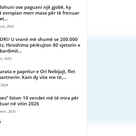
ohuni ose paguani një gjobë, ky
t evropian merr masa për të frenuar
et...
urt, 2025
ORI/ U vranë më shumë se 200.000
ëz, Hiroshima përkujton 80 vjetorin e
ardimit...
t, 2025
arata e papritur e Ori Nebijajt, flet
partnerin: Kam dy vite me të,...
, 2024
bes” liston 10 vendet më të mira për
etuar në vitin 2026
etor, 2025