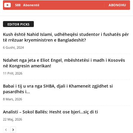
588
Abonentë
ABONOHU
EDITOR PICKS
Kush është Nahid Islami, udhëheqësi studentor i fushatës për
të rrëzuar kryeministren e Bangladeshit?
6 Gusht, 2024
Ndahet nga jeta e Eliot Engel, mbështetësi i madh i Kosovës
në Kongresin amerikan!
11 Prill, 2026
Babai i tij u vra nga SHBA, djali i Khameneit zgjidhet si
pasardhës i...
8 Mars, 2026
Analisti – Sokol Ballës: Hesht ose bjeri…siç di ti
22 Maj, 2026