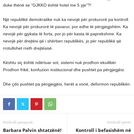
duke thënë se “GJKKO është hotel me 5 yje”?!
Një republikë demokratike nuk ka nevojë për prokurorë pa kontroll.
Ka nevojë për prokurorë të pavarur, por edhe të përgjegjshëm. Ka
nevojë për gjykata të forta, por jo për kasta të paprekshme. Ka
nevojë për drejtësi që i shërben republikës, jo për republikë që
rrotullohet rreth drejtësisë.
Kështu siç është ndërtuar sot, sistemi nuk prodhon ekuilibër.
Prodhon frikë, konfuzion institucional dhe pushtet pa përgjegjësi.
Dhe çdo pushtet pa përgjegjësi, herët a vonë, deformon republikën.
Artikulli paraprak
Artikulli tjetër
Barbara Palvin shtatzënë!
Kontroll i befasishëm në