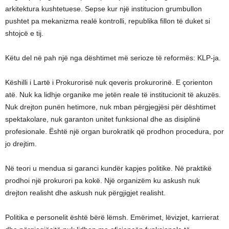
arkitektura kushtetuese. Sepse kur një institucion grumbullon
pushtet pa mekanizma realë kontrolli, republika fillon të duket si
shtojcë e tij.
Këtu del në pah një nga dështimet më serioze të reformës: KLP-ja.
Këshilli i Lartë i Prokurorisë nuk qeveris prokurorinë. E çorienton
atë. Nuk ka lidhje organike me jetën reale të institucionit të akuzës.
Nuk drejton punën hetimore, nuk mban përgjegjësi për dështimet
spektakolare, nuk garanton unitet funksional dhe as disiplinë
profesionale. Është një organ burokratik që prodhon procedura, por
jo drejtim.
Në teori u mendua si garanci kundër kapjes politike. Në praktikë
prodhoi një prokurori pa kokë. Një organizëm ku askush nuk
drejton realisht dhe askush nuk përgjigjet realisht.
Politika e personelit është bërë lëmsh. Emërimet, lëvizjet, karrierat