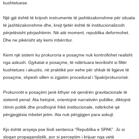
kushtetuese.
Një gjë është të krijosh instrumente të jashtëzakonshme për situata
të jashtëzakonshme dhe, krejt tjetër është të institucionalizosh
përjetësisht përjashtimin. Në atë moment, republika deformohet.
Dhe ne pikërisht aty kemi mbërritur.
Kemi një sistem ku prokuroria e posaçme nuk kontrollohet realisht
nga askush. Gjykatat e posaçme, të ndërtuara teorikisht si filtër
kushtetues i akuzës, në praktikë por eehe për shkak të ligjeve të
posaçme, shpesh sillen si zgjatim procedural i Spak/prokurorisë.
Prokurorët e posaçëm janë kthyer në qendrën gravitacionale të
sistemit penal. Ata hetojnë, orientojnë narrativën publike, diktojnë
ritmin politik dhe prodhojnë frikë institucionale, ndërkohë që
përgjegjësia mbetet jetim. Ata nuk përgjigjen para askujt.
Kjo është arsyeja pse lindi sentenca “Republika e SPAK”. Jo si
slogan propagandistik, por si perceptim i krijuar nga vetë