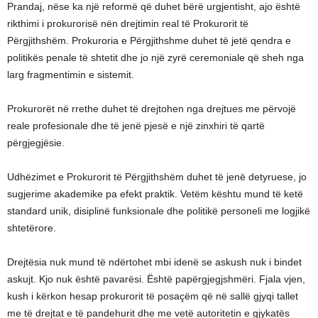
Prandaj, nëse ka një reformë që duhet bërë urgjentisht, ajo është
rikthimi i prokurorisë nën drejtimin real të Prokurorit të
Përgjithshëm. Prokuroria e Përgjithshme duhet të jetë qendra e
politikës penale të shtetit dhe jo një zyrë ceremoniale që sheh nga
larg fragmentimin e sistemit.
Prokurorët në rrethe duhet të drejtohen nga drejtues me përvojë
reale profesionale dhe të jenë pjesë e një zinxhiri të qartë
përgjegjësie.
Udhëzimet e Prokurorit të Përgjithshëm duhet të jenë detyruese, jo
sugjerime akademike pa efekt praktik. Vetëm kështu mund të ketë
standard unik, disiplinë funksionale dhe politikë personeli me logjikë
shtetërore.
Drejtësia nuk mund të ndërtohet mbi idenë se askush nuk i bindet
askujt. Kjo nuk është pavarësi. Është papërgjegjshmëri. Fjala vjen,
kush i kërkon hesap prokurorit të posaçëm që në sallë gjyqi tallet
me të drejtat e të pandehurit dhe me vetë autoritetin e gjykatës