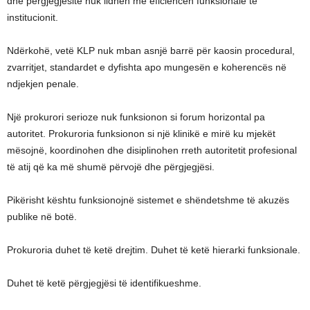
dhe përgjegjësitë nuk lidhen me eficiencën funksionale të
institucionit.
Ndërkohë, vetë KLP nuk mban asnjë barrë për kaosin procedural,
zvarritjet, standardet e dyfishta apo mungesën e koherencës në
ndjekjen penale.
Një prokurori serioze nuk funksionon si forum horizontal pa
autoritet. Prokuroria funksionon si një klinikë e mirë ku mjekët
mësojnë, koordinohen dhe disiplinohen rreth autoritetit profesional
të atij që ka më shumë përvojë dhe përgjegjësi.
Pikërisht kështu funksionojnë sistemet e shëndetshme të akuzës
publike në botë.
Prokuroria duhet të ketë drejtim. Duhet të ketë hierarki funksionale.
Duhet të ketë përgjegjësi të identifikueshme.