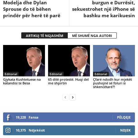
Modelja dhe Dylan
burgun e Durrësit,
Sprouse do të bëhen
sekuestrohet një iPhone së
prindër për herë të parë
bashku me karikuesin
ARTIKUJ TË NGJASHËM
MË SHUMË NGA AUTORI
Editorial
Editorial
Editorial
Gjykata Kushtetuese na
65 ditë protestë. Huqi del
Çfarë ndodh kur mjekët
katandisi te Besa
me shpirtin
pushojnë së foluri si
shkencëtarë?!
19,228
Fansa
PËLQEJE
10,375
Ndjekësit
NDJEK