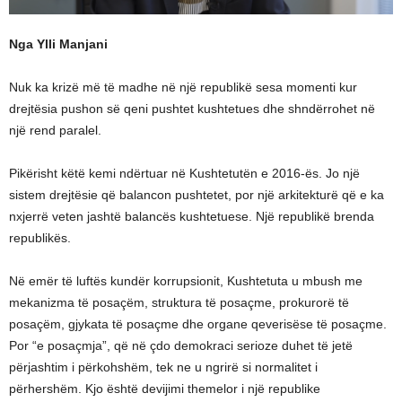
Nga Ylli Manjani
Nuk ka krizë më të madhe në një republikë sesa momenti kur
drejtësia pushon së qeni pushtet kushtetues dhe shndërrohet në
një rend paralel.
Pikërisht këtë kemi ndërtuar në Kushtetutën e 2016-ës. Jo një
sistem drejtësie që balancon pushtetet, por një arkitekturë që e ka
nxjerrë veten jashtë balancës kushtetuese. Një republikë brenda
republikës.
Në emër të luftës kundër korrupsionit, Kushtetuta u mbush me
mekanizma të posaçëm, struktura të posaçme, prokurorë të
posaçëm, gjykata të posaçme dhe organe qeverisëse të posaçme.
Por “e posaçmja”, që në çdo demokraci serioze duhet të jetë
përjashtim i përkohshëm, tek ne u ngrirë si normalitet i
përhershëm. Kjo është devijimi themelor i një republike