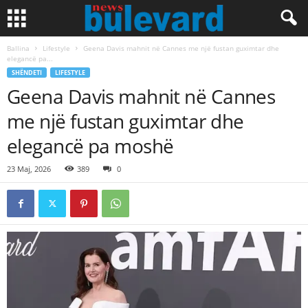
Ballina
Lifestyle
Geena Davis mahnit në Cannes me një fustan guximtar dhe
elegancë pa...
SHËNDETI
LIFESTYLE
Geena Davis mahnit në Cannes
me një fustan guximtar dhe
elegancë pa moshë
23 Maj, 2026
389
0