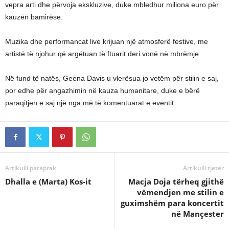
vepra arti dhe përvoja ekskluzive, duke mbledhur miliona euro për
kauzën bamirëse.
Muzika dhe performancat live krijuan një atmosferë festive, me
artistë të njohur që argëtuan të ftuarit deri vonë në mbrëmje.
Në fund të natës, Geena Davis u vlerësua jo vetëm për stilin e saj,
por edhe për angazhimin në kauza humanitare, duke e bërë
paraqitjen e saj një nga më të komentuarat e eventit.
Artikulli paraprak
Artikulli tjetër
Dhalla e (Marta) Kos-it
Macja Doja tërheq gjithë
vëmendjen me stilin e
guximshëm para koncertit
në Mançester