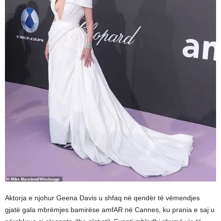
Aktorja e njohur Geena Davis u shfaq në qendër të vëmendjes
gjatë gala mbrëmjes bamirëse amfAR në Cannes, ku prania e saj u