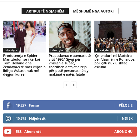
ARTIKUJ TË NGJASHËM
MË SHUMË NGA AUTORI
Lifestyle
Lifestyle
Lifestyle
Producentja e Spider-
Prapaskenat e atentatit të
‘Çmenduri’ në Madeira
Man zbulon se i kërkoi
vitit 1996/ Gjyqi për
për ‘dasmën’ e Ronaldos,
Tom Holland dhe
vrasjen e Tupac,
por çifti nuk u shfaq
Zendaya-s të mos krijonin
zbardhen detajet e reja
askund
lidhje: Askush nuk më
për pesë personat në dy
dëgjon kurrë
makinat e natës fatale
19,227
Fansa
PËLQEJE
10,375
Ndjekësit
NDJEK
588
Abonentë
ABONOHU