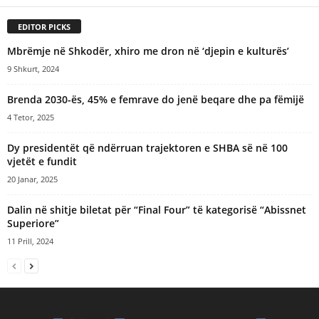
EDITOR PICKS
Mbrëmje në Shkodër, xhiro me dron në ‘djepin e kulturës’
9 Shkurt, 2024
Brenda 2030-ës, 45% e femrave do jenë beqare dhe pa fëmijë
4 Tetor, 2025
Dy presidentët që ndërruan trajektoren e SHBA së në 100
vjetët e fundit
20 Janar, 2025
Dalin në shitje biletat për “Final Four” të kategorisë “Abissnet
Superiore”
11 Prill, 2024