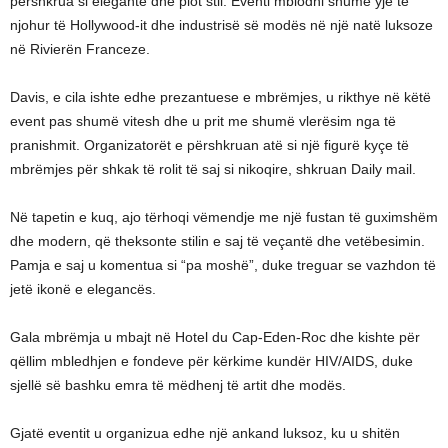
përshkrua si elegante dhe plot stil. Eventi mblodhi shumë yje të
njohur të Hollywood-it dhe industrisë së modës në një natë luksoze
në Rivierën Franceze.
Davis, e cila ishte edhe prezantuese e mbrëmjes, u rikthye në këtë
event pas shumë vitesh dhe u prit me shumë vlerësim nga të
pranishmit. Organizatorët e përshkruan atë si një figurë kyçe të
mbrëmjes për shkak të rolit të saj si nikoqire, shkruan Daily mail.
Në tapetin e kuq, ajo tërhoqi vëmendje me një fustan të guximshëm
dhe modern, që theksonte stilin e saj të veçantë dhe vetëbesimin.
Pamja e saj u komentua si “pa moshë”, duke treguar se vazhdon të
jetë ikonë e elegancës.
Gala mbrëmja u mbajt në Hotel du Cap-Eden-Roc dhe kishte për
qëllim mbledhjen e fondeve për kërkime kundër HIV/AIDS, duke
sjellë së bashku emra të mëdhenj të artit dhe modës.
Gjatë eventit u organizua edhe një ankand luksoz, ku u shitën