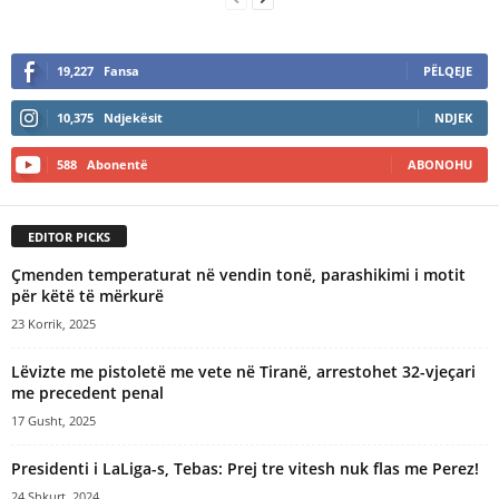
19,227
Fansa
PËLQEJE
10,375
Ndjekësit
NDJEK
588
Abonentë
ABONOHU
EDITOR PICKS
Çmenden temperaturat në vendin tonë, parashikimi i motit
për këtë të mërkurë
23 Korrik, 2025
Lëvizte me pistoletë me vete në Tiranë, arrestohet 32-vjeçari
me precedent penal
17 Gusht, 2025
Presidenti i LaLiga-s, Tebas: Prej tre vitesh nuk flas me Perez!
24 Shkurt, 2024