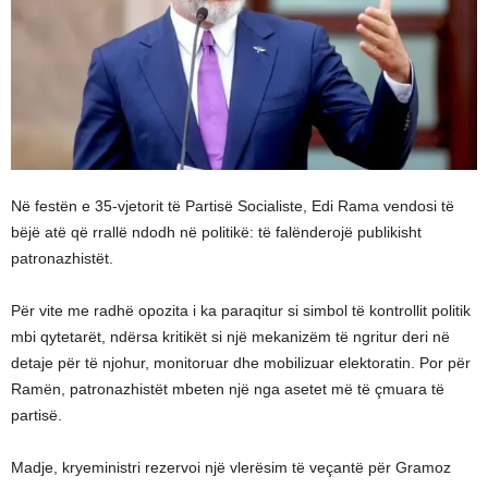
Në festën e 35-vjetorit të Partisë Socialiste, Edi Rama vendosi të
bëjë atë që rrallë ndodh në politikë: të falënderojë publikisht
patronazhistët.
Për vite me radhë opozita i ka paraqitur si simbol të kontrollit politik
mbi qytetarët, ndërsa kritikët si një mekanizëm të ngritur deri në
detaje për të njohur, monitoruar dhe mobilizuar elektoratin. Por për
Ramën, patronazhistët mbeten një nga asetet më të çmuara të
partisë.
Madje, kryeministri rezervoi një vlerësim të veçantë për Gramoz