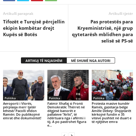
Artikulli paraprak
Artikulli tjetër
Tifozët e Turqisë përcjellin
Pas protestës para
ekipin kombëtar drejt
Kryeministrisë, një grup
Kupës së Botës
qytetarësh mblidhen para
selisë së PS-së
ARTIKUJ TË NGJASHËM
MË SHUMË NGA AUTORI
Politika
Politika
Politika
Aeroporti i Vlorës,
Fatmir Xhafaj si Fronti
Protesta masive kundër
përplasja merr tjetër
Demokratik: Thërret në
Ramës, gazetarja belge
kthesë/ Pacolli sfidon
dëgjesë banorët e
Amèle Debey: Shqiptarët
Ramën: Do publikojmë
pallateve “Arlis”, të
kërkojnë fundin e 35
emrat dhe dokumentet!
ndërtuara nga i afërmi i
viteve pushtet në duart e
tij. A po pastrohet figura
të njëjtëve emra
e...