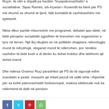
Ruçin, të cilin e shpalli pa hezitim “kryepatronazhistin” e
socialistëve. Sipas Ramës, ish-kryetari i Kuvendit ka bërë për PS
më shumë se shumë të tjerë, falë kontaktit të vazhdueshëm me
qytetarët.
Nëse dikur partitë mburreshin me programet, debatet apo idetë, në
këtë përvjetor socialistët zgjodhën të krenohen me organizimin e
tyre në terren. Një lloj rikujtimi se në politikën shqiptare, teknologjia
mund të ndryshojë, sloganet mund të ndërrohen, por rëndësi
vazhdon të ketë kush e di derën ku duhet trokitur dhe telefonin që
duhet marrë.
Dhe ndërsa Gramoz Ruçi parashikoi që PS do të sigurojë edhe
mandatin e pestë, mesazhi që mbeti pezull në sallë ishte i thjeshtë:
për sa kohë patronazhistët funksionojnë, makina elektorale nuk ka
ndërmend të dalë në pension.