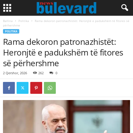
Ballina
Politika
Rama dekoron patronazhistët: Heronjtë e padukshëm të fitores së
përhershme
POLITIKA
Rama dekoron patronazhistët:
Heronjtë e padukshëm të fitores
së përhershme
2 Qershor, 2026
262
0