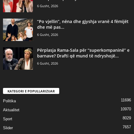
6 Gusht, 2026
“Po vjellin”, nëna dhe gjyshja vranë 4 fëmijët
dhe më pas...
6 Gusht, 2026
Përplasja Rama-Sala për “superkompaninë” e
barnave? Drafti që mund të ndryshojë...
6 Gusht, 2026
KATEGORI E POPULLARIZUAR
11696
Politika
10970
Aktualitet
8029
Sport
7657
Slider