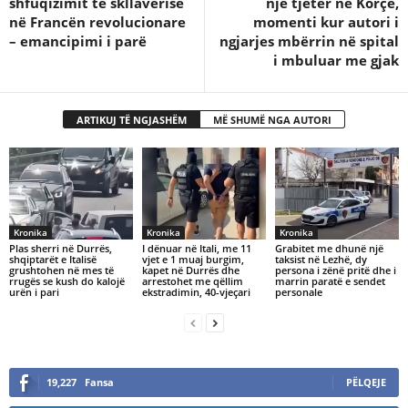
shfuqizimit të skllavërisë
një tjetër në Korçë,
në Francën revolucionare
momenti kur autori i
– emancipimi i parë
ngjarjes mbërrin në spital
i mbuluar me gjak
ARTIKUJ TË NGJASHËM
MË SHUMË NGA AUTORI
Kronika
Kronika
Kronika
Plas sherri në Durrës,
I dënuar në Itali, me 11
Grabitet me dhunë një
shqiptarët e Italisë
vjet e 1 muaj burgim,
taksist në Lezhë, dy
grushtohen në mes të
kapet në Durrës dhe
persona i zënë pritë dhe i
rrugës se kush do kalojë
arrestohet me qëllim
marrin paratë e sendet
urën i pari
ekstradimin, 40-vjeçari
personale
19,227
Fansa
PËLQEJE