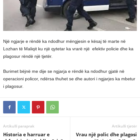
Një ngjarje e rëndë ka ndodhur mëngjesin e kësaj të marte në
Lozhan të Maliqit ku një qytetar ka vrarë një efektiv policie dhe ka
plagosur rëndë një tjetër.
Burimet bëjnë me dije se ngjarja e rëndë ka ndodhur gjatë në
operacioni policor, ndërsa thuhet se dhe autori i ngjarjes ka mbetur
i plagosur.
Artikulli paraprak
Artikulli tjetër
Historia e harruar e
Vrau një polic dhe plagosi