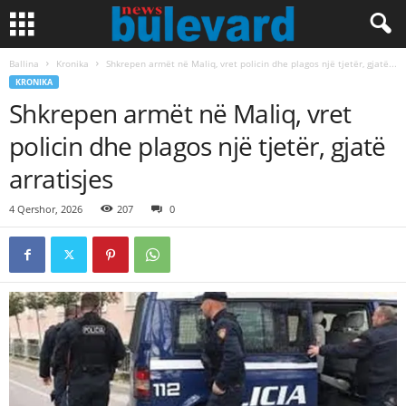
Ballina
Kronika
Shkrepen armët në Maliq, vret policin dhe plagos një tjetër, gjatë...
KRONIKA
Shkrepen armët në Maliq, vret
policin dhe plagos një tjetër, gjatë
arratisjes
4 Qershor, 2026
207
0