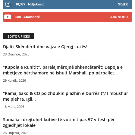
10,377
Ndjekësit
NDJEK
588
Abonentë
ABONOHU
EDITOR PICKS
Djali i Skënderit dhe vajza e Gjergj Lucës!
28 Qershor, 2025
“Kupola e Runitit”, paralajmërojnë shkencëtarët: Depoja e
mbetjeve bërthamore në Ishujt Marshall, po përballet...
29 Korrik, 2026
“Rama, Sako & CO po zhdukin plazhin e Durrësit”/ I mbushur
me plehra, Igli...
18 Mars, 2026
Somalia i drejtohet kutive të votimit pas 57 vitesh për
zgjedhjet lokale
26 Dhjetor, 2025