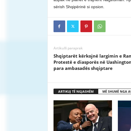
sërish Shqipërinë si opsion.
Artikulli paraprak
Shqiptarët kërkojnë largimin e Ra
Protestë e diasporës në Uashingto
para ambasadës shqiptare
ARTIKUJ TË NGJASHËM
MË SHUMË NGA A