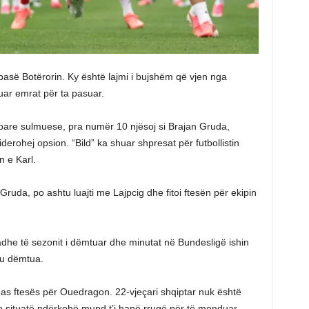
asë Botërorin. Ky është lajmi i bujshëm që vjen nga
ar emrat për ta pasuar.
pare sulmuese, pra numër 10 njësoj si Brajan Gruda,
derohej opsion. “Bild” ka shuar shpresat për futbollistin
 e Karl.
Gruda, po ashtu luajti me Lajpcig dhe fitoi ftesën për ekipin
adhe të sezonit i dëmtuar dhe minutat në Bundesligë ishin
l u dëmtua.
pas ftesës për Ouedragon. 22-vjeçari shqiptar nuk është
jo situatë ndërkohë mund t’i hapë rrugë për të menduar