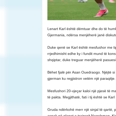
Lenart Karl është dëmtuar dhe do të humb
Gjermania, ndërsa menjëherë janë diskutu
Duke qenë se Karl është mesfushor me ti
rrjedhimisht edhe ky i fundit mund të konsi
shqiptar, duke treguar menjëherë pasuesin
Bëhet fjalë për Asan Ouedraogo. Njëjtë si 
gjerman ku regjistron vetëm një paraqitje.
Mesfushori 20-vjeçar kaloi një pjesë të m
të pakta. Megjithatë, fati i tij është se Kar
Gruda ndërkohë merr një sinjal të qartë, 
aspak në planet e trajnerit Nagelsman. K