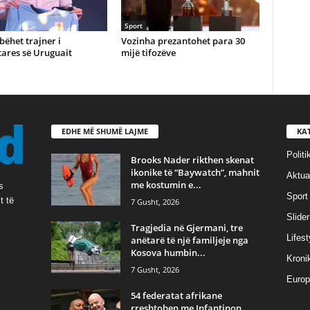
Sport
bëhet trajner i
Vozinha prezantohet para 30
ares së Uruguait
mijë tifozëve
EDHE MË SHUMË LAJME
KA
Politi
Brooks Nader rikthen skenat
ikonike të “Baywatch”, mahnit
Aktual
me kostumin e...
s
Sport
t të
7 Gusht, 2026
Slider
Tragjedia në Gjermani, tre
Lifest
anëtarë të një familjeje nga
Kosova humbin...
Kroni
7 Gusht, 2026
Europ
54 federatat afrikane
rreshtohen me Infantinon,