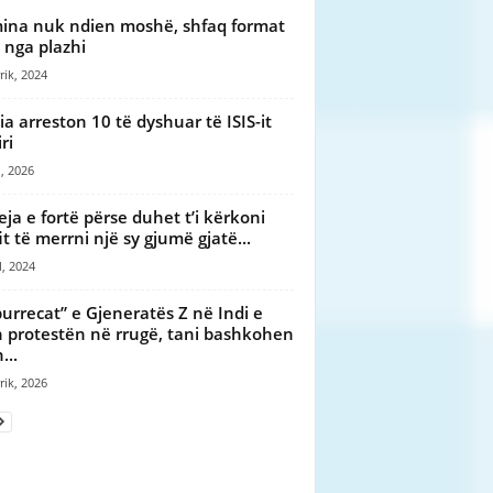
ina nuk ndien moshë, shfaq format
j nga plazhi
rik, 2024
ia arreston 10 të dyshuar të ISIS-it
ri
, 2026
eja e fortë përse duhet t’i kërkoni
it të merrni një sy gjumë gjatë...
l, 2024
burrecat” e Gjeneratës Z në Indi e
 protestën në rrugë, tani bashkohen
...
rik, 2026