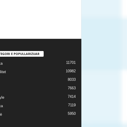
TEGORI E POPULLARIZUAR
11701
ka
10982
itet
8033
7663
7414
yle
7119
ka
5950
ë