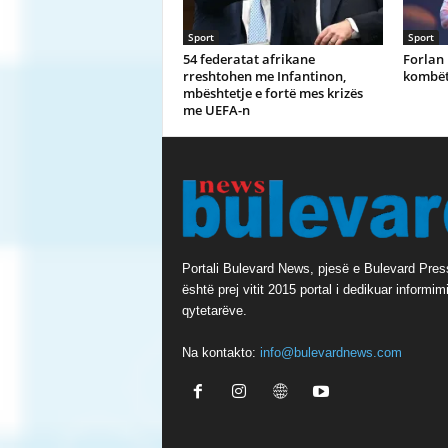
Sport
Sport
54 federatat afrikane
Forlan 
rreshtohen me Infantinon,
kombët
mbështetje e fortë mes krizës
me UEFA-n
Portali Bulevard News, pjesë e Bulevard Pres
është prej vitit 2015 portal i dedikuar informimi
qytetarëve.
Na kontakto:
info@bulevardnews.com