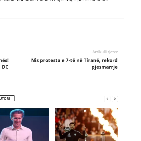
Artikulli tjetër
mës!
Nis protesta e 7-të në Tiranë, rekord
n DC
pjesmarrje
UTORI