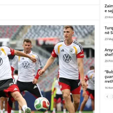
Zaim
e sa
23 Kor
Turq
në Si
23 Maj
Arsy
shef
29 Pril
​“Bu
çuan
rreth
16 Kor