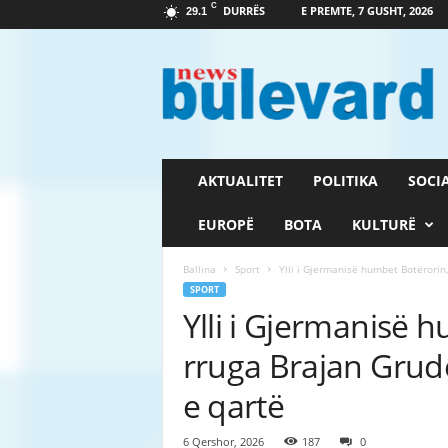
C
DURRËS
E PREMTE, 7 GUSHT, 2026
29.1
G
a
z
e
t
a
B
AKTUALITET
POLITIKA
SOCI
u
l
EUROPË
BOTA
KULTURË
e
v
Ballina
Sport
Ylli i Gjermanisë humbet Botërorin,
a
SPORT
r
Ylli i Gjermanisë 
d
rruga Brajan Grudë
e qartë
6 Qershor, 2026
187
0