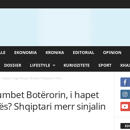
ALE
EKONOMIA
KRONIKA
EDITORIAL
OPINION
DOSSIER
LIFESTYLE
KURIOZITETE
SPORT
XHAX
 i hapet rruga Brajan Grudës? Shqiptari merr...
humbet Botërorin, i hapet
s? Shqiptari merr sinjalin
EDI