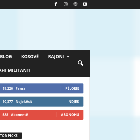
BLOG
KOSOVË
RAJONI
HI MILITANTI
19,226
Fansa
PËLQEJE
10,377
Ndjekësit
NDJEK
588
Abonentë
ABONOHU
TOR PICKS