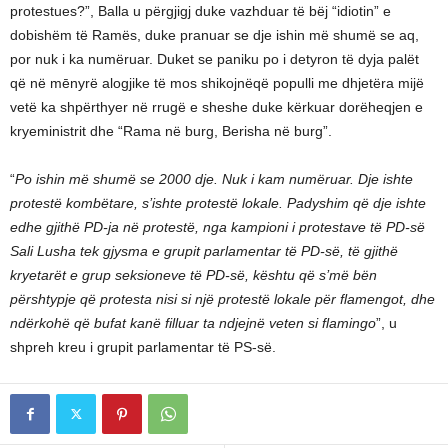
protestues?”, Balla u përgjigj duke vazhduar të bëj “idiotin” e
dobishëm të Ramës, duke pranuar se dje ishin më shumë se aq,
por nuk i ka numëruar. Duket se paniku po i detyron të dyja palët
që në mēnyrë alogjike të mos shikojnëqë populli me dhjetëra mijë
vetë ka shpërthyer në rrugë e sheshe duke kërkuar dorëheqjen e
kryeministrit dhe “Rama në burg, Berisha në burg”.
“
Po ishin më shumë se 2000 dje. Nuk i kam numëruar. Dje ishte
protestë kombëtare, s’ishte protestë lokale. Padyshim që dje ishte
edhe gjithë PD-ja në protestë, nga kampioni i protestave të PD-së
Sali Lusha tek gjysma e grupit parlamentar të PD-së, të gjithë
kryetarët e grup seksioneve të PD-së, kështu që s’më bën
përshtypje që protesta nisi si një protestë lokale për flamengot, dhe
ndërkohë që bufat kanë filluar ta ndjejnë veten si flamingo
”, u
shpreh kreu i grupit parlamentar të PS-së.