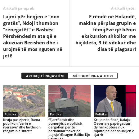
Artikulli paraprak
Artikulli tjetër
Lajmi për heqjen e “non
E rëndë në Holandë,
gratës”, Ndoji thumbon
makina përplas grupin e
“renegatët” e Bashës:
fëmijëve që bënin
Përshëndesim ata që e
ekskursion shkollor me
akuzuan Berishën dhe i
biçikleta, 3 të vdekur dhe
urojmë të mos nguten në
disa të plagosur!
jetë
ARTIKUJ TË NGJASHËM
MË SHUMË NGA AUTORI
Politika
Politika
Politika
Kruja pas zjarrit, Rama
“Zjarrfikësit dhe
Kruja nën flakë, Kalaja:
publikon “zërin e
punonjësit e policisë,
Qeveria e papërgatitur,
njerëzve” dhe lavdëron
dërgohen për të
dy helikopterë nuk
reagimin e shtetit
përballuar flakët pa
mjaftojnë për shuarjen e
pajisje”/Reagon Balliu: Kjo
zjarrit
qeveri ka…