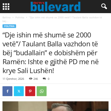
Ballina
Politika
“Dje ishin më shumë se 2000 vetë”/ Taulant Balla vazhdon të
bëj...
POLITIKA
“Dje ishin më shumë se 2000
vetë”/ Taulant Balla vazhdon të
bëj “budallain” e dobishëm për
Ramën: Ishte e gjithë PD me në
krye Sali Lushën!
11 Qershor, 2026
246
0