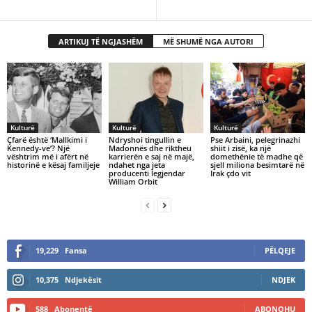
ARTIKUJ TË NGJASHËM
MË SHUMË NGA AUTORI
Kulturë
Kulturë
Kulturë
Çfarë është ‘Mallkimi i
Ndryshoi tingullin e
Pse Arbaini, pelegrinazhi
Kennedy-ve’? Një
Madonnës dhe riktheu
shiit i zisë, ka një
vështrim më i afërt në
karrierën e saj në majë,
domethënie të madhe që
historinë e kësaj familjeje
ndahet nga jeta
sjell miliona besimtarë në
producenti legjendar
Irak çdo vit
William Orbit
19,229
Fansa
PËLQEJE
10,375
Ndjekësit
NDJEK
588
Abonentë
ABONOHU