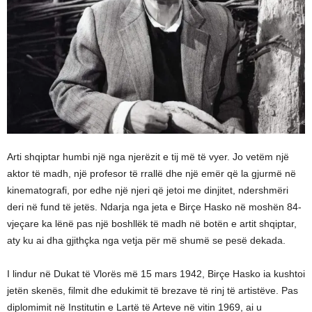
Arti shqiptar humbi një nga njerëzit e tij më të vyer. Jo vetëm një
aktor të madh, një profesor të rrallë dhe një emër që la gjurmë në
kinematografi, por edhe një njeri që jetoi me dinjitet, ndershmëri
deri në fund të jetës. Ndarja nga jeta e Birçe Hasko në moshën 84-
vjeçare ka lënë pas një boshllëk të madh në botën e artit shqiptar,
aty ku ai dha gjithçka nga vetja për më shumë se pesë dekada.
I lindur në Dukat të Vlorës më 15 mars 1942, Birçe Hasko ia kushtoi
jetën skenës, filmit dhe edukimit të brezave të rinj të artistëve. Pas
diplomimit në Institutin e Lartë të Arteve në vitin 1969, ai u