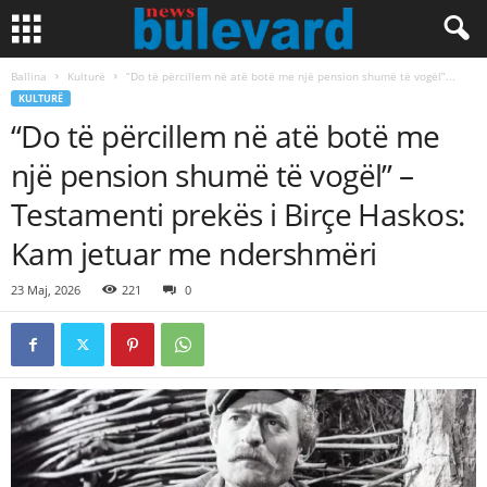
Ballina
Kulturë
“Do të përcillem në atë botë me një pension shumë të vogël”...
KULTURË
“Do të përcillem në atë botë me
një pension shumë të vogël” –
Testamenti prekës i Birçe Haskos:
Kam jetuar me ndershmëri
23 Maj, 2026
221
0