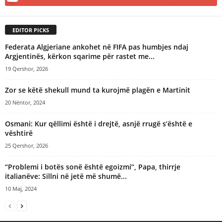
EDITOR PICKS
Federata Algjeriane ankohet në FIFA pas humbjes ndaj
Argjentinës, kërkon sqarime për rastet me...
19 Qershor, 2026
Zor se këtë shekull mund ta kurojmë plagën e Martinit
20 Nëntor, 2024
Osmani: Kur qëllimi është i drejtë, asnjë rrugë s’është e
vështirë
25 Qershor, 2026
“Problemi i botës sonë është egoizmi”, Papa, thirrje
italianëve: Sillni në jetë më shumë...
10 Maj, 2024