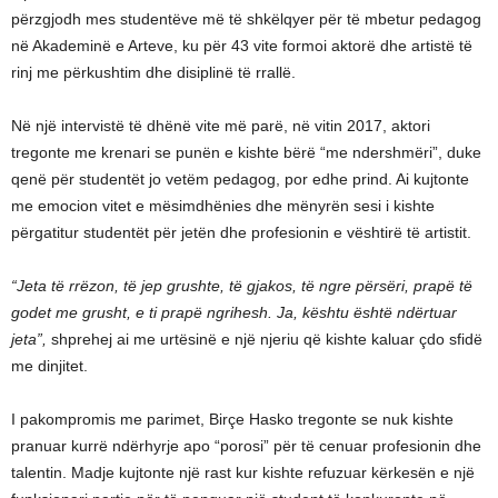
përzgjodh mes studentëve më të shkëlqyer për të mbetur pedagog
në Akademinë e Arteve, ku për 43 vite formoi aktorë dhe artistë të
rinj me përkushtim dhe disiplinë të rrallë.
Në një intervistë të dhënë vite më parë, në vitin 2017, aktori
tregonte me krenari se punën e kishte bërë “me ndershmëri”, duke
qenë për studentët jo vetëm pedagog, por edhe prind. Ai kujtonte
me emocion vitet e mësimdhënies dhe mënyrën sesi i kishte
përgatitur studentët për jetën dhe profesionin e vështirë të artistit.
“Jeta të rrëzon, të jep grushte, të gjakos, të ngre përsëri, prapë të
godet me grusht, e ti prapë ngrihesh. Ja, kështu është ndërtuar
jeta”,
shprehej ai me urtësinë e një njeriu që kishte kaluar çdo sfidë
me dinjitet.
I pakompromis me parimet, Birçe Hasko tregonte se nuk kishte
pranuar kurrë ndërhyrje apo “porosi” për të cenuar profesionin dhe
talentin. Madje kujtonte një rast kur kishte refuzuar kërkesën e një