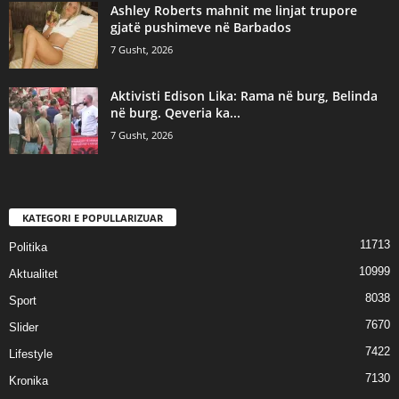
Ashley Roberts mahnit me linjat trupore
gjatë pushimeve në Barbados
7 Gusht, 2026
Aktivisti Edison Lika: Rama në burg, Belinda
në burg. Qeveria ka...
7 Gusht, 2026
KATEGORI E POPULLARIZUAR
11713
Politika
10999
Aktualitet
8038
Sport
7670
Slider
7422
Lifestyle
7130
Kronika