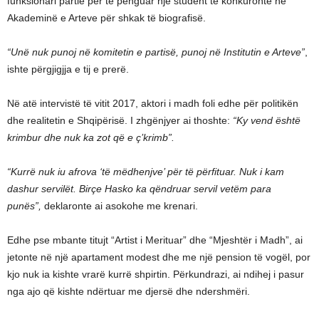
funksionari partie për të penguar një student të konkuronte në
Akademinë e Arteve për shkak të biografisë.
“Unë nuk punoj në komitetin e partisë, punoj në Institutin e Arteve”
,
ishte përgjigjja e tij e prerë.
Në atë intervistë të vitit 2017, aktori i madh foli edhe për politikën
dhe realitetin e Shqipërisë. I zhgënjyer ai thoshte:
“Ky vend është
krimbur dhe nuk ka zot që e ç’krimb”.
“Kurrë nuk iu afrova ‘të mëdhenjve’ për të përfituar. Nuk i kam
dashur servilët. Birçe Hasko ka qëndruar servil vetëm para
punës”,
deklaronte ai asokohe me krenari.
Edhe pse mbante titujt “Artist i Merituar” dhe “Mjeshtër i Madh”, ai
jetonte në një apartament modest dhe me një pension të vogël, por
kjo nuk ia kishte vrarë kurrë shpirtin. Përkundrazi, ai ndihej i pasur
nga ajo që kishte ndërtuar me djersë dhe ndershmëri.