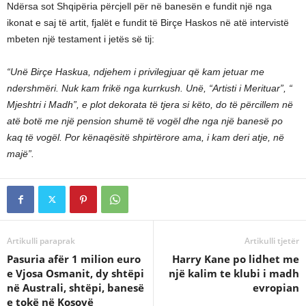
Ndërsa sot Shqipëria përcjell për në banesën e fundit një nga
ikonat e saj të artit, fjalët e fundit të Birçe Haskos në atë intervistë
mbeten një testament i jetës së tij:
“Unë Birçe Haskua, ndjehem i privilegjuar që kam jetuar me
ndershmëri. Nuk kam frikë nga kurrkush. Unë, “Artisti i Merituar”, “
Mjeshtri i Madh”, e plot dekorata të tjera si këto, do të përcillem në
atë botë me një pension shumë të vogël dhe nga një banesë po
kaq të vogël. Por kënaqësitë shpirtërore ama, i kam deri atje, në
majë”.
Artikulli paraprak
Artikulli tjetër
Pasuria afër 1 milion euro
Harry Kane po lidhet me
e Vjosa Osmanit, dy shtëpi
një kalim te klubi i madh
në Australi, shtëpi, banesë
evropian
e tokë në Kosovë