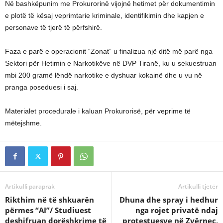
Në bashkëpunim me Prokurorinë vijojnë hetimet për dokumentimin
e plotë të kësaj veprimtarie kriminale, identifikimin dhe kapjen e
personave të tjerë të përfshirë.
Faza e parë e operacionit “Zonat” u finalizua një ditë më parë nga
Sektori për Hetimin e Narkotikëve në DVP Tiranë, ku u sekuestruan
mbi 200 gramë lëndë narkotike e dyshuar kokainë dhe u vu në
pranga poseduesi i saj.
Materialet procedurale i kaluan Prokurorisë, për veprime të
mëtejshme.
Artikulli paraprak
Artikulli tjetër
Rikthim në të shkuarën
Dhuna dhe spray i hedhur
përmes “AI”/ Studiuest
nga rojet privatë ndaj
deshifruan dorëshkrime të
protestuesve në Zvërnec,