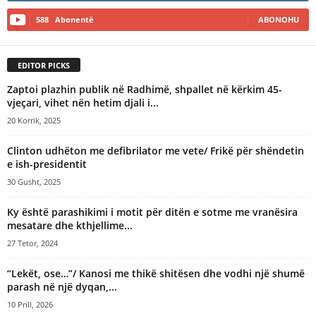
588
Abonentë
ABONOHU
EDITOR PICKS
Zaptoi plazhin publik në Radhimë, shpallet në kërkim 45-
vjeçari, vihet nën hetim djali i...
20 Korrik, 2025
Clinton udhëton me defibrilator me vete/ Frikë për shëndetin
e ish-presidentit
30 Gusht, 2025
Ky është parashikimi i motit për ditën e sotme me vranësira
mesatare dhe kthjellime...
27 Tetor, 2024
“Lekët, ose…”/ Kanosi me thikë shitësen dhe vodhi një shumë
parash në një dyqan,...
10 Prill, 2026