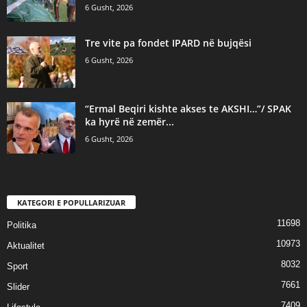
6 Gusht, 2026
Tre vite pa fondet IPARD në bujqësi
6 Gusht, 2026
“Ermal Beqiri kishte akses te AKSHI…”/ SPAK
ka hyrë në zemër...
6 Gusht, 2026
KATEGORI E POPULLARIZUAR
11698
Politika
10973
Aktualitet
8032
Sport
7661
Slider
7409