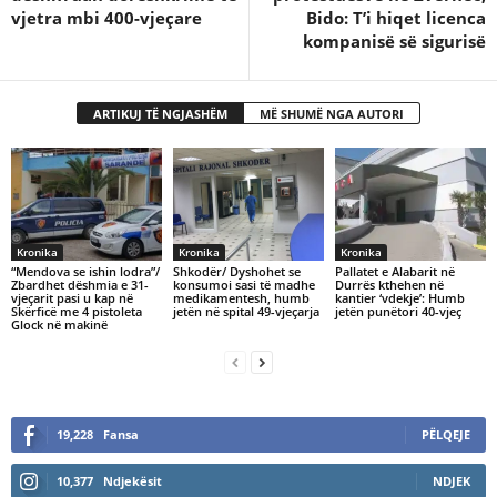
vjetra mbi 400-vjeçare
Bido: T’i hiqet licenca
kompanisë së sigurisë
ARTIKUJ TË NGJASHËM
MË SHUMË NGA AUTORI
Kronika
Kronika
Kronika
“Mendova se ishin lodra”/
Shkodër/ Dyshohet se
Pallatet e Alabarit në
Zbardhet dëshmia e 31-
konsumoi sasi të madhe
Durrës kthehen në
vjeçarit pasi u kap në
medikamentesh, humb
kantier ‘vdekje’: Humb
Skërficë me 4 pistoleta
jetën në spital 49-vjeçarja
jetën punëtori 40-vjeç
Glock në makinë
19,228
Fansa
PËLQEJE
10,377
Ndjekësit
NDJEK