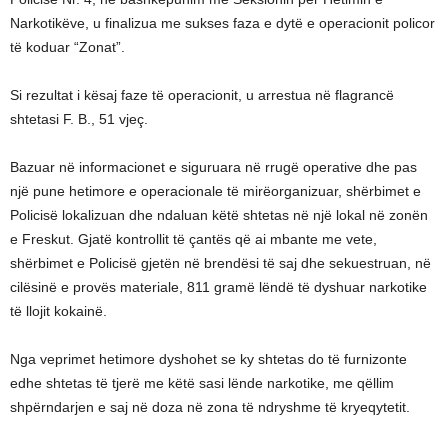
Narkotikëve, u finalizua me sukses faza e dytë e operacionit policor
të koduar “Zonat”.
Si rezultat i kësaj faze të operacionit, u arrestua në flagrancë
shtetasi F. B., 51 vjeç.
Bazuar në informacionet e siguruara në rrugë operative dhe pas
një pune hetimore e operacionale të mirëorganizuar, shërbimet e
Policisë lokalizuan dhe ndaluan këtë shtetas në një lokal në zonën
e Freskut. Gjatë kontrollit të çantës që ai mbante me vete,
shërbimet e Policisë gjetën në brendësi të saj dhe sekuestruan, në
cilësinë e provës materiale, 811 gramë lëndë të dyshuar narkotike
të llojit kokainë.
Nga veprimet hetimore dyshohet se ky shtetas do të furnizonte
edhe shtetas të tjerë me këtë sasi lënde narkotike, me qëllim
shpërndarjen e saj në doza në zona të ndryshme të kryeqytetit.