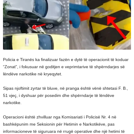
Policia e Tiranës ka finalizuar fazën e dytë të operacionit të koduar
“Zonat”, i fokusuar në goditjen e veprimtarive të shpërndarjes së
lëndëve narkotike në kryeqytet.
Sipas njoftimit zyrtar të bluve, në pranga është vënë shtetasi F. B.,
51 vjeç, i dyshuar për posedim dhe shpërndarje të lëndëve
narkotike.
Operacioni është zhvilluar nga Komisariati i Policisë Nr. 4 në
bashkëpunim me Seksionin për Hetimin e Narkotikëve, pas
informacioneve të siguruara në rrugë operative dhe një hetimi të