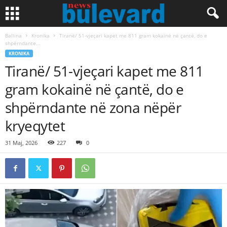
Ballina
Kronika
Tiranë/ 51-vjeçari kapet me 811 gram kokainë në çantë, do e
shpërndante...
KRONIKA
Tiranë/ 51-vjeçari kapet me 811
gram kokainë në çantë, do e
shpërndante në zona nëpër
kryeqytet
31 Maj, 2026
227
0