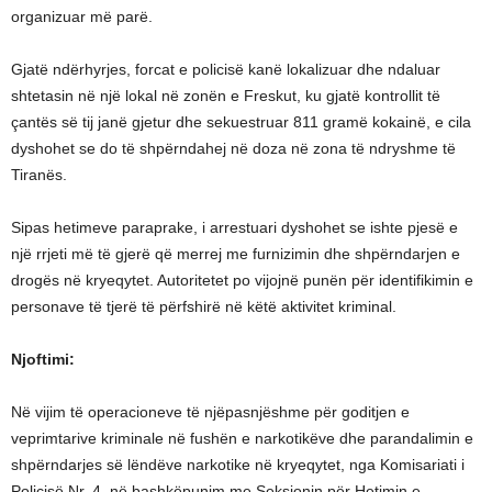
organizuar më parë.
Gjatë ndërhyrjes, forcat e policisë kanë lokalizuar dhe ndaluar
shtetasin në një lokal në zonën e Freskut, ku gjatë kontrollit të
çantës së tij janë gjetur dhe sekuestruar 811 gramë kokainë, e cila
dyshohet se do të shpërndahej në doza në zona të ndryshme të
Tiranës.
Sipas hetimeve paraprake, i arrestuari dyshohet se ishte pjesë e
një rrjeti më të gjerë që merrej me furnizimin dhe shpërndarjen e
drogës në kryeqytet. Autoritetet po vijojnë punën për identifikimin e
personave të tjerë të përfshirë në këtë aktivitet kriminal.
Njoftimi:
Në vijim të operacioneve të njëpasnjëshme për goditjen e
veprimtarive kriminale në fushën e narkotikëve dhe parandalimin e
shpërndarjes së lëndëve narkotike në kryeqytet, nga Komisariati i
Policisë Nr. 4, në bashkëpunim me Seksionin për Hetimin e