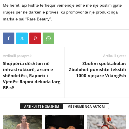
Më herët, ajo kishte tërhequr vëmendje edhe me një postim gjatë
rrugës për në darkën e provës, ku promovonte një produkt nga
marka e saj “Rare Beauty”.
Artikulli paraprak
Artikulli tjetër
Shqipëria dështon në
Zbulim spektakolar:
infrastrukturë, arsim e
Zbulohet punishte tekstili
shëndetësi, Raporti i
1000-vjeçare Vikingësh
Vjenës: Rajoni dekada larg
BE-së
ARTIKUJ TË NGJASHËM
MË SHUMË NGA AUTORI