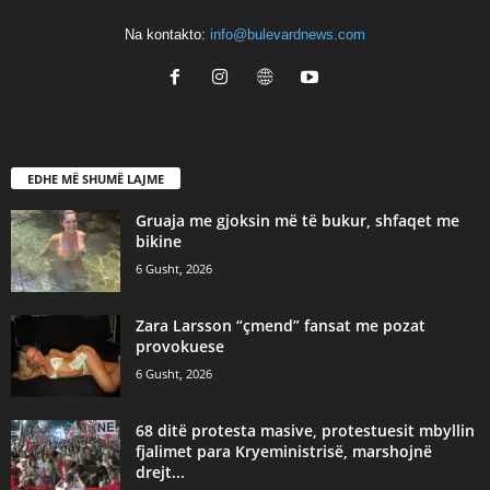
Na kontakto:
info@bulevardnews.com
EDHE MË SHUMË LAJME
Gruaja me gjoksin më të bukur, shfaqet me
bikine
6 Gusht, 2026
Zara Larsson “çmend” fansat me pozat
provokuese
6 Gusht, 2026
68 ditë protesta masive, protestuesit mbyllin
fjalimet para Kryeministrisë, marshojnë
drejt...