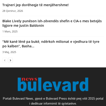
Trajneri jep dorëheqje të menjëhershme!
28 Qershor, 2026
Blake Lively punëson ish-zëvendës shefin e CIA-s mes betejës
ligjore me Justin Baldonin
1 Mars, 2025
“Më kanë lënë pa bukë, ndërkoh milionat e vjedhura të tyre
po kalben”, Basha...
3 Maj, 2025
Portali Bulevard News, pjesë e Bulevard Press është prej vitit 2015 portal
i dedikuar informimit të qytetarëve.