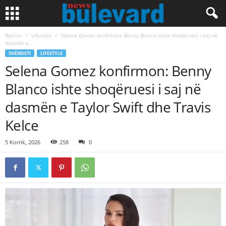
Ballina
Lifestyle
Selena Gomez konfirmon: Benny Blanco ishte shoqëruesi i saj në
dasmën e...
SHËNDETI
LIFESTYLE
Selena Gomez konfirmon: Benny
Blanco ishte shoqëruesi i saj në
dasmën e Taylor Swift dhe Travis
Kelce
5 Korrik, 2026
258
0