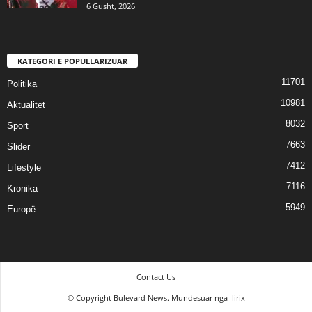
6 Gusht, 2026
KATEGORI E POPULLARIZUAR
11701
Politika
10981
Aktualitet
8032
Sport
7663
Slider
7412
Lifestyle
7116
Kronika
5949
Europë
Contact Us
© Copyright Bulevard News. Mundesuar nga Ilirix