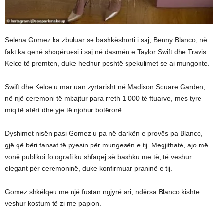
Selena Gomez ka zbuluar se bashkëshorti i saj, Benny Blanco, në
fakt ka qenë shoqëruesi i saj në dasmën e Taylor Swift dhe Travis
Kelce të premten, duke hedhur poshtë spekulimet se ai mungonte.
Swift dhe Kelce u martuan zyrtarisht në Madison Square Garden,
në një ceremoni të mbajtur para rreth 1,000 të ftuarve, mes tyre
miq të afërt dhe yje të njohur botërorë.
Dyshimet nisën pasi Gomez u pa në darkën e provës pa Blanco,
gjë që bëri fansat të pyesin për mungesën e tij. Megjithatë, ajo më
vonë publikoi fotografi ku shfaqej së bashku me të, të veshur
elegant për ceremoninë, duke konfirmuar praninë e tij.
Gomez shkëlqeu me një fustan ngjyrë ari, ndërsa Blanco kishte
veshur kostum të zi me papion.