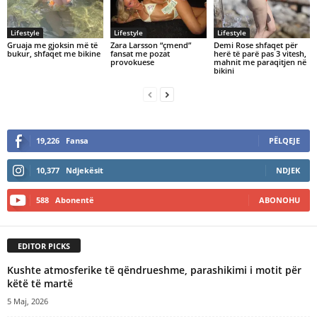
Lifestyle
Lifestyle
Lifestyle
Gruaja me gjoksin më të
Zara Larsson “çmend”
Demi Rose shfaqet për
bukur, shfaqet me bikine
fansat me pozat
herë të parë pas 3 vitesh,
provokuese
mahnit me paraqitjen në
bikini
19,226
Fansa
PËLQEJE
10,377
Ndjekësit
NDJEK
588
Abonentë
ABONOHU
EDITOR PICKS
Kushte atmosferike të qëndrueshme, parashikimi i motit për
këtë të martë
5 Maj, 2026